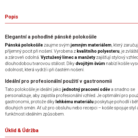
Popis
Elegantní a pohodlné pánské polokošile
Pánská polokošile
zaujme svým
jemným materiálem
, který zaruču
příjemný pocit při nošení. Vyrobena z
kvalitního polyesteru
, je zvlášt
a zároveň odolná.
Vyztužený límec a manžety
zajišťují stylový vzhle
dlouhodobou tvarovou stálost. Díky
dvojitým švům
nabízí košile vy
odolnost, která vydrží i při častém nošení.
Ideální pro profesionální použití v gastronomii
Tato polokošile je ideální jako
jednotný pracovní oděv
a snadno se
personalizuje, aby zajistila profesionální vzhled. Je optimální pro použi
gastronomii, protože díky
lehkému materiálu
poskytuje pohodlí i b
dlouhých směn. Ať už pro obsluhu nebo recepci – košile spojuje styl 
funkčnost ideálním způsobem.
Úklid & Údržba