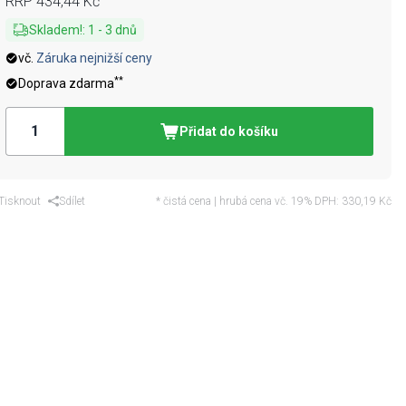
RRP
434,44 Kč
Skladem!
:
1
-
3
dnů
vč.
Záruka nejnižší ceny
**
Doprava zdarma
Přidat do košíku
Tisknout
Sdílet
* čistá cena | hrubá cena vč. 19% DPH:
330,19 Kč