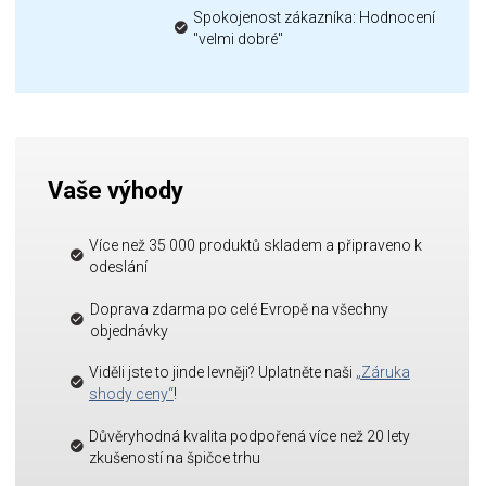
Spokojenost zákazníka: Hodnocení
"velmi dobré"
Vaše výhody
Více než 35 000 produktů skladem a připraveno k
odeslání
Doprava zdarma po celé Evropě na všechny
objednávky
Viděli jste to jinde levněji? Uplatněte naši
„Záruka
shody ceny“
!
Důvěryhodná kvalita podpořená více než 20 lety
zkušeností na špičce trhu