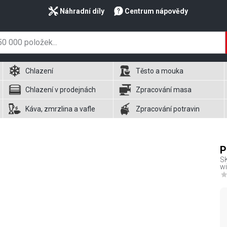
Náhradní díly
Centrum nápovědy
Chlazení
Těsto a mouka
Chlazení v prodejnách
Zpracování masa
Káva, zmrzlina a vafle
Zpracování potravin
P
S
wi