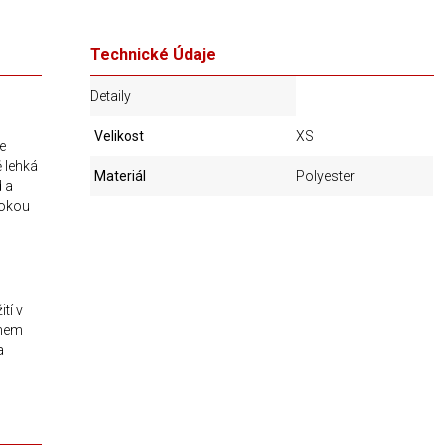
Technické Údaje
Detaily
Velikost
XS
je
ě lehká
Materiál
Polyester
d a
sokou
tí v
ěhem
a