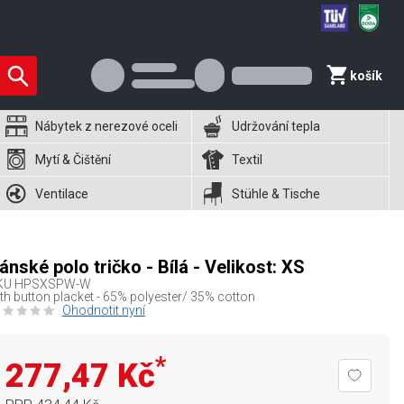
košík
Nábytek z nerezové oceli
Udržování tepla
Mytí & Čištění
Textil
Ventilace
Stühle & Tische
ánské polo tričko - Bílá - Velikost: XS
KU
HPSXSPW-W
th button placket - 65% polyester/ 35% cotton
Ohodnotit nyní
*
277,47 Kč