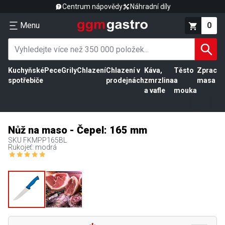
Centrum nápovědy
Náhradní díly
Menu
0
Kuchyňské
Pece
Grily
Chlazení
Chlazení v
Káva,
Těsto
Zpracov
spotřebiče
prodejnách
zmrzlina
a
masa
a vafle
mouka
Nůž na maso - Čepel: 165 mm
SKU
FKMPP165BL
Rukojeť: modrá