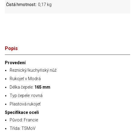
Čistá hmotnost
0,17 kg
Popis
Provedení
Řeznický/kuchyňský nůž
Rukojeť v Modrá
Délka čepele:
165 mm
Typ čepele: rovná
Plastová rukojeť
Specifikace oceli
Původ: Francie
Třída: T5MoV