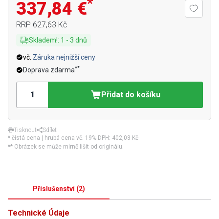
*
337,84 €
RRP
627,63 Kč
Skladem!
:
1
-
3
dnů
vč.
Záruka nejnižší ceny
**
Doprava zdarma
Přidat do košíku
Tisknout
Sdílet
* čistá cena | hrubá cena vč. 19% DPH:
402,03 Kč
** Obrázek se může mírně lišit od originálu.
Příslušenství
(
2
)
Technické Údaje