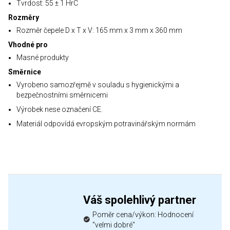
Tvrdost: 55 ± 1 HrC
Rozměry
Rozměr čepele D x T x V: 165 mm x 3 mm x 360 mm
Vhodné pro
Masné produkty
Směrnice
Vyrobeno samozřejmě v souladu s hygienickými a
bezpečnostními směrnicemi
Výrobek nese označení CE.
Materiál odpovídá evropským potravinářským normám
Váš spolehlivý partner
Poměr cena/výkon: Hodnocení
"velmi dobré"