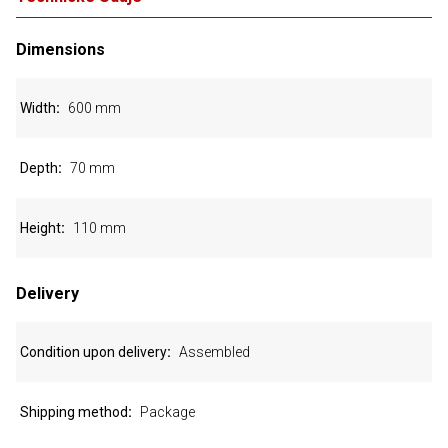
Dimensions
Width
600 mm
Depth
70 mm
Height
110 mm
Delivery
Condition upon delivery
Assembled
Shipping method
Package