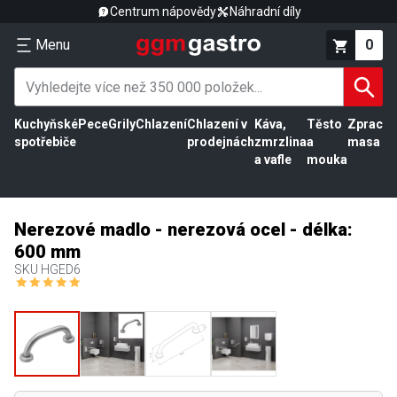
Centrum nápovědy
Náhradní díly
Menu
0
Kuchyňské
Pece
Grily
Chlazení
Chlazení v
Káva,
Těsto
Zpracov
spotřebiče
prodejnách
zmrzlina
a
masa
a vafle
mouka
Nerezové madlo - nerezová ocel - délka:
600 mm
SKU
HGED6