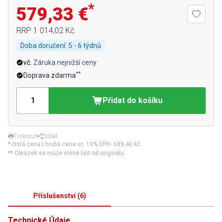
*
579,33 €
RRP
1 014,02 Kč
Doba doručení:
5 - 6 týdnů
vč.
Záruka nejnižší ceny
**
Doprava zdarma
Přidat do košíku
Tisknout
Sdílet
* čistá cena | hrubá cena vč. 19% DPH:
689,40 Kč
** Obrázek se může mírně lišit od originálu.
Příslušenství
(
6
)
Technické Údaje