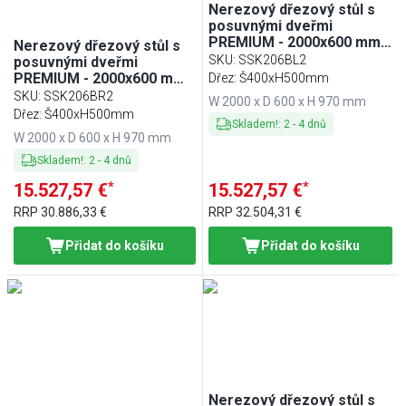
Nerezový dřezový stůl s
posuvnými dveřmi
PREMIUM - 2000x600 mm -
Nerezový dřezový stůl s
s 2 dřezy vlevo
SKU
:
SSK206BL2
posuvnými dveřmi
PREMIUM - 2000x600 mm -
Dřez: Š400xH500mm
posuvné dveře - s
SKU
:
SSK206BR2
W 2000 x D 600 x H 970 mm
odkapávací plochou vlevo
Dřez: Š400xH500mm
Skladem!
:
2
-
4
dnů
- s 2 dřezy vpravo
W 2000 x D 600 x H 970 mm
Skladem!
:
2
-
4
dnů
*
*
15.527,57 €
15.527,57 €
RRP
30.886,33 €
RRP
32.504,31 €
Přidat do košíku
Přidat do košíku
Nerezový dřezový stůl s