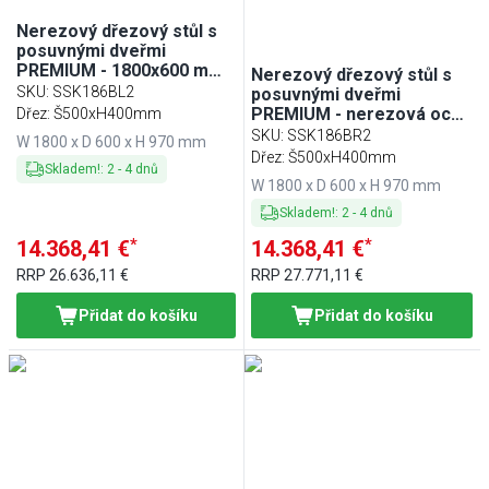
Nerezový dřezový stůl s
posuvnými dveřmi
PREMIUM - 1800x600 mm -
Nerezový dřezový stůl s
s 2 dřezy vlevo
SKU
:
SSK186BL2
posuvnými dveřmi
PREMIUM - nerezová ocel
Dřez: Š500xH400mm
- 1800x600 mm - posuvné
SKU
:
SSK186BR2
W 1800 x D 600 x H 970 mm
dveře - s odkapávací
Dřez: Š500xH400mm
Skladem!
:
2
-
4
dnů
plochou vlevo - s 2 dřezy
W 1800 x D 600 x H 970 mm
vpravo
Skladem!
:
2
-
4
dnů
*
*
14.368,41 €
14.368,41 €
RRP
26.636,11 €
RRP
27.771,11 €
Přidat do košíku
Přidat do košíku