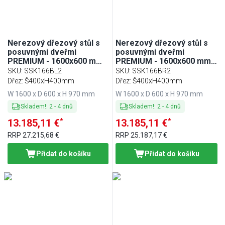
Nerezový dřezový stůl s
Nerezový dřezový stůl s
posuvnými dveřmi
posuvnými dveřmi
PREMIUM - 1600x600 mm -
PREMIUM - 1600x600 mm -
s 2 dřezy vlevo
s 2 dřezy vpravo
SKU
:
SSK166BL2
SKU
:
SSK166BR2
Dřez: Š400xH400mm
Dřez: Š400xH400mm
W 1600 x D 600 x H 970 mm
W 1600 x D 600 x H 970 mm
Skladem!
:
2
-
4
dnů
Skladem!
:
2
-
4
dnů
*
*
13.185,11 €
13.185,11 €
RRP
27.215,68 €
RRP
25.187,17 €
Přidat do košíku
Přidat do košíku