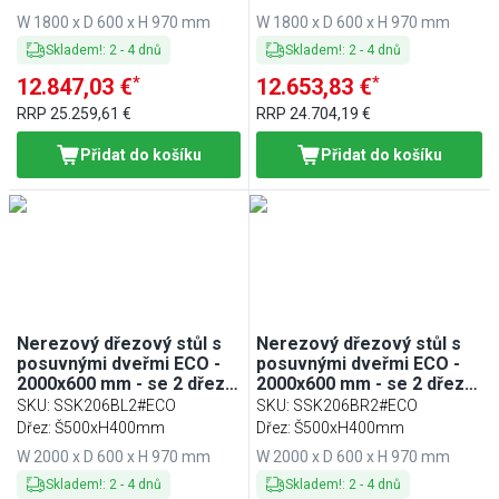
W 1800 x D 600 x H 970 mm
W 1800 x D 600 x H 970 mm
Skladem!
:
2
-
4
dnů
Skladem!
:
2
-
4
dnů
*
*
12.847,03 €
12.653,83 €
RRP
25.259,61 €
RRP
24.704,19 €
Přidat do košíku
Přidat do košíku
Nerezový dřezový stůl s
Nerezový dřezový stůl s
posuvnými dveřmi ECO -
posuvnými dveřmi ECO -
2000x600 mm - se 2 dřezy
2000x600 mm - se 2 dřezy
vlevo
vpravo
SKU
:
SSK206BL2#ECO
SKU
:
SSK206BR2#ECO
Dřez: Š500xH400mm
Dřez: Š500xH400mm
W 2000 x D 600 x H 970 mm
W 2000 x D 600 x H 970 mm
Skladem!
:
2
-
4
dnů
Skladem!
:
2
-
4
dnů