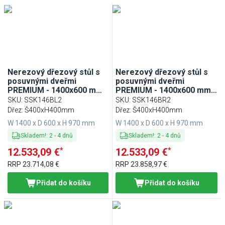
Min
Max
Nerezový dřezový stůl s
Nerezový dřezový stůl s
posuvnými dveřmi
posuvnými dveřmi
PREMIUM - 1400x600 mm -
PREMIUM - 1400x600 mm -
s 2 dřezy vlevo
s 2 dřezy vpravo
SKU
:
SSK146BL2
SKU
:
SSK146BR2
Dřez: Š400xH400mm
Dřez: Š400xH400mm
W 1400 x D 600 x H 970 mm
W 1400 x D 600 x H 970 mm
Skladem!
:
2
-
4
dnů
Skladem!
:
2
-
4
dnů
*
*
12.533,09 €
12.533,09 €
RRP
23.714,08 €
RRP
23.858,97 €
Přidat do košíku
Přidat do košíku