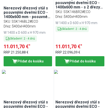
posuvnými dveřmi ECO -
1400x600 mm - s 2 dřezy
Nerezový dřezový stůl s
vpravo
SKU
:
SSK146BR2#ECO
posuvnými dveřmi ECO -
1400x600 mm - posuvné
Dřez: Š400xH400mm
dveře - s odkapávací
SKU
:
SSK146BL2#ECO
W 1400 x D 600 x H 970 mm
plochou vpravo - s 2 dřezy
Dřez: Š400xH400mm
Skladem!
:
2
-
4
dnů
vlevo
W 1400 x D 600 x H 970 mm
Skladem!
:
2
-
4
dnů
*
*
11.011,70 €
11.011,70 €
RRP
21.250,88 €
RRP
22.096,09 €
Přidat do košíku
Přidat do košíku
Nerezový dřezový stůl s
Nerezový dřezový stůl s
posuvnými dveřmi ECO -
posuvnými dveřmi ECO -