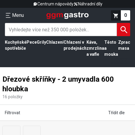
Centrum nápovědy
Náhradní díly
Menu
0
Kuchyňské
Pece
Grily
Chlazení
Chlazení v
Káva,
Těsto
Zpracov
spotřebiče
prodejnách
zmrzlina
a
masa
a vafle
mouka
Dřezové skříňky - 2 umyvadla 600
hloubka
16
položky
Filtrovat
Třídit dle