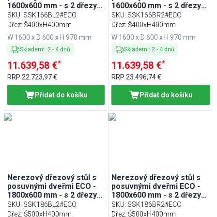
1600x600 mm - s 2 dřezy
1600x600 mm - s 2 dřezy
vlevo
vpravo
SKU
:
SSK166BL2#ECO
SKU
:
SSK166BR2#ECO
Dřez: Š400xH400mm
Dřez: Š400xH400mm
W 1600 x D 600 x H 970 mm
W 1600 x D 600 x H 970 mm
Skladem!
:
2
-
4
dnů
Skladem!
:
2
-
4
dnů
*
*
11.639,58 €
11.639,58 €
RRP
22.723,97 €
RRP
23.496,74 €
Přidat do košíku
Přidat do košíku
Nerezový dřezový stůl s
Nerezový dřezový stůl s
posuvnými dveřmi ECO -
posuvnými dveřmi ECO -
1800x600 mm - s 2 dřezy
1800x600 mm - s 2 dřezy
vlevo
vpravo
SKU
:
SSK186BL2#ECO
SKU
:
SSK186BR2#ECO
Dřez: Š500xH400mm
Dřez: Š500xH400mm