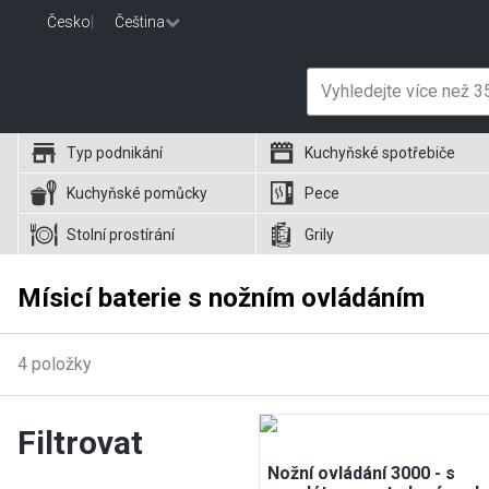
Česko
|
Čeština
Typ podnikání
Kuchyňské spotřebiče
Kuchyňské pomůcky
Pece
Stolní prostírání
Grily
Mísicí baterie s nožním ovládáním
4
položky
Filtrovat
Nožní ovládání 3000 - s