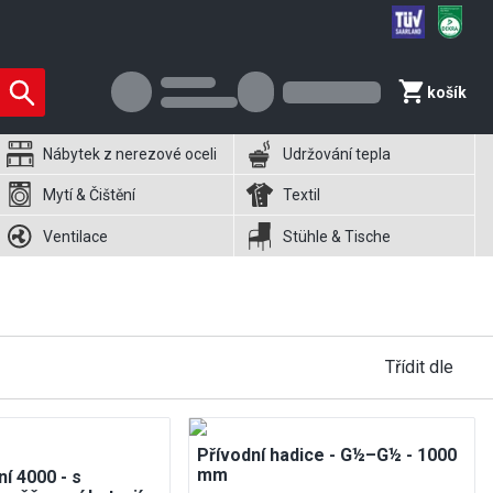
košík
Nábytek z nerezové oceli
Udržování tepla
Mytí & Čištění
Textil
Ventilace
Stühle & Tische
Třídit dle
Přívodní hadice - G½–G½ - 1000
mm
í 4000 - s