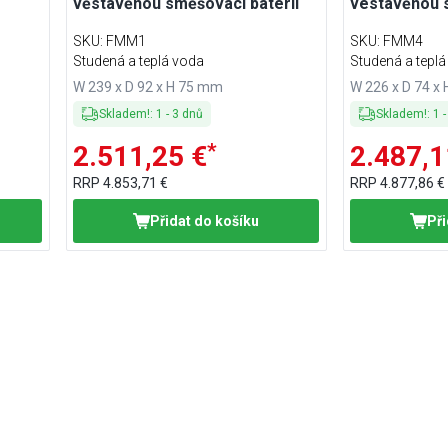
věstavěnou směšovací baterií
vestavěnou s
SKU
:
FMM1
SKU
:
FMM4
Studená a teplá voda
Studená a tepl
W 239 x D 92 x H 75 mm
W 226 x D 74 x
Skladem!
:
1
-
3
dnů
Skladem!
:
1
*
2.511,25 €
2.487,1
RRP
4.853,71 €
RRP
4.877,86 €
Přidat do košíku
Při