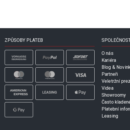
ZPŮSOBY PLATEB
SPOLEČNOS
O nás
Kariéra
Blog & Novin
Partneři
Veletržní pre
Videa
Showroomy
Často kladen
Platební info
Leasing