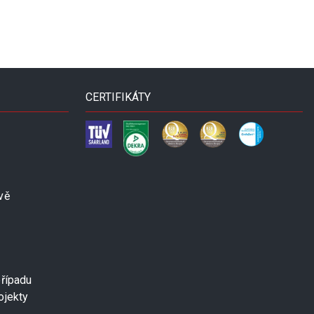
CERTIFIKÁTY
vě
případu
ojekty