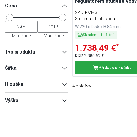
regulátorem studené vody
Cena
SKU
:
FMM3
Studená a teplá voda
W 220 x D 55 x H 84 mm
Skladem!
:
1
-
3
dnů
Min. Price
Max. Price
*
1.738,49 €
Typ produktu
RRP
3.380,62 €
Armatury
(
3
)
Šířka
Přidat do košíku
Příslušenství pro umývání &
hygienu
(
1
)
Hloubka
4
položky
Min
Max
Výška
Min
Max
Min
Max