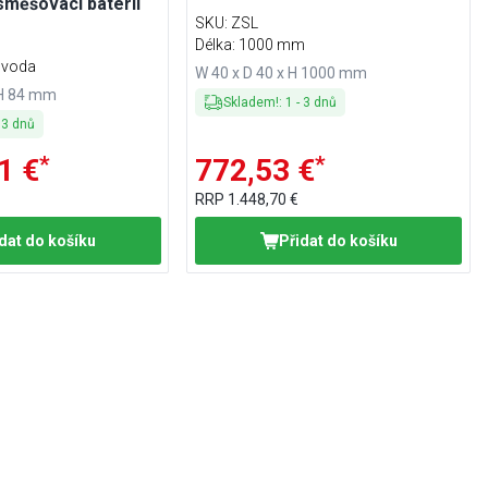
měšovací baterií
SKU
:
ZSL
Délka: 1000 mm
á voda
W 40 x D 40 x H 1000 mm
 H 84 mm
Skladem!
:
1
-
3
dnů
-
3
dnů
*
*
1 €
772,53 €
RRP
1.448,70 €
dat do košíku
Přidat do košíku