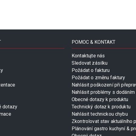
T
POMOC & KONTAKT
Kontaktujte nás
Sledovat zásilku
ky
Požádat o fakturu
Požádat o změnu faktury
zentace
Nahlásit poškození při přepra
Nahlásit problémy s dodáním
Obecné dotazy k produktu
é dotazy
Technický dotaz k produktu
rmace
Nahlásit technickou chybu
Zkontrolovat stav aktuálního 
Plánování gastro kuchyní & pr
Obecný dotaz