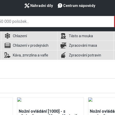
Náhradní díly
Centrum nápovědy
Chlazení
Těsto a mouka
Chlazení v prodejnách
Zpracování masa
Káva, zmrzlina a vafle
Zpracování potravin
Nožní ovládání [1000] - s
Nožní ovládán