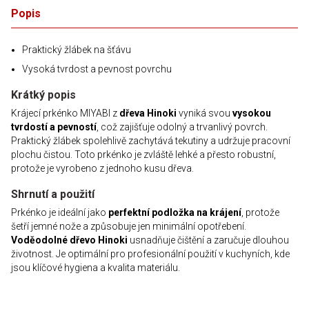
Popis
Praktický žlábek na šťávu
Vysoká tvrdost a pevnost povrchu
Krátký popis
Krájecí prkénko MIYABI z
dřeva Hinoki
vyniká svou
vysokou
tvrdostí a pevností
, což zajišťuje odolný a trvanlivý povrch.
Praktický žlábek spolehlivě zachytává tekutiny a udržuje pracovní
plochu čistou. Toto prkénko je zvláště lehké a přesto robustní,
protože je vyrobeno z jednoho kusu dřeva.
Shrnutí a použití
Prkénko je ideální jako
perfektní podložka na krájení
, protože
šetří jemné nože a způsobuje jen minimální opotřebení.
Voděodolné dřevo Hinoki
usnadňuje čištění a zaručuje dlouhou
životnost. Je optimální pro profesionální použití v kuchyních, kde
jsou klíčové hygiena a kvalita materiálu.