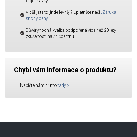
objednávky
Viděli jste to jinde levněji? Uplatněte naši
„Záruka
shody ceny“
!
Důvěryhodná kvalita podpořená více než 20 lety
zkušeností na špičce trhu
Chybí vám informace o produktu?
Napište nám přímo
tady
>