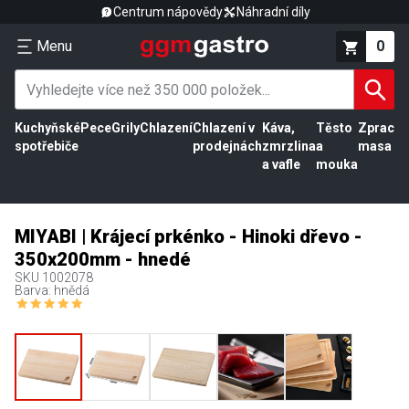
Centrum nápovědy
Náhradní díly
Menu
0
Kuchyňské
Pece
Grily
Chlazení
Chlazení v
Káva,
Těsto
Zpracov
spotřebiče
prodejnách
zmrzlina
a
masa
a vafle
mouka
MIYABI | Krájecí prkénko - Hinoki dřevo -
350x200mm - hnedé
SKU
1002078
Barva: hnědá