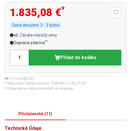
*
1.835,08 €
Doba doručení:
2 - 3 týdnů
vč.
Záruka nejnižší ceny
**
Doprava zdarma
Přidat do košíku
Tisknout
Sdílet
* čistá cena | hrubá cena vč. 19% DPH:
2 183,75 Kč
** Obrázek se může mírně lišit od originálu.
Příslušenství
(
11
)
Technické Údaje