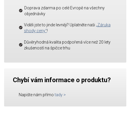
Doprava zdarma po celé Evropě na všechny
objednávky
Viděli jste to jinde levněji? Uplatněte naši
„Záruka
shody ceny“
!
Důvěryhodná kvalita podpořená více než 20 lety
zkušeností na špičce trhu
Chybí vám informace o produktu?
Napište nám přímo
tady
>