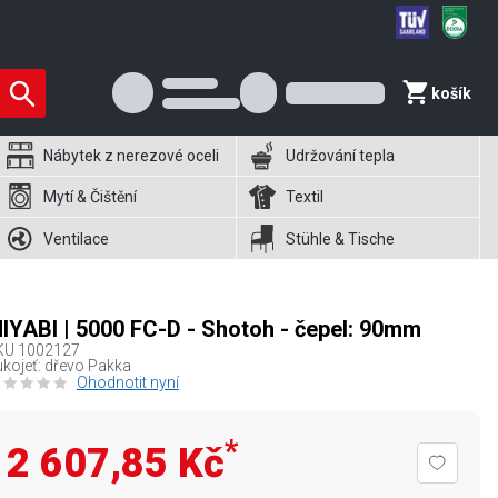
košík
Nábytek z nerezové oceli
Udržování tepla
Mytí & Čištění
Textil
Ventilace
Stühle & Tische
IYABI | 5000 FC-D - Shotoh - čepel: 90mm
KU
1002127
kojeť: dřevo Pakka
Ohodnotit nyní
*
2 607,85 Kč