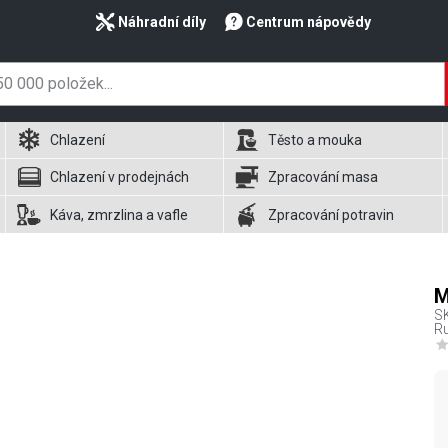
Náhradní díly
Centrum nápovědy
Chlazení
Těsto a mouka
Chlazení v prodejnách
Zpracování masa
Káva, zmrzlina a vafle
Zpracování potravin
M
S
Ru