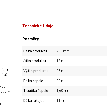
Technické Údaje
Rozměry
Délka produktu
205 mm
Šířka produktu
18 mm
střením
Výška produktu
26 mm
5° až
Délka čepele
90 mm
vkou
Tloušťka čepele
1,60 mm
xotický
Délka rukojeti
115 mm
i