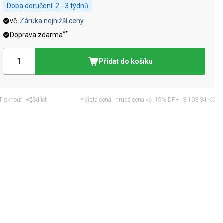
Doba doručení:
2 - 3 týdnů
vč.
Záruka nejnižší ceny
**
Doprava zdarma
Přidat do košíku
Tisknout
Sdílet
* čistá cena | hrubá cena vč. 19% DPH:
3 103,34 Kč