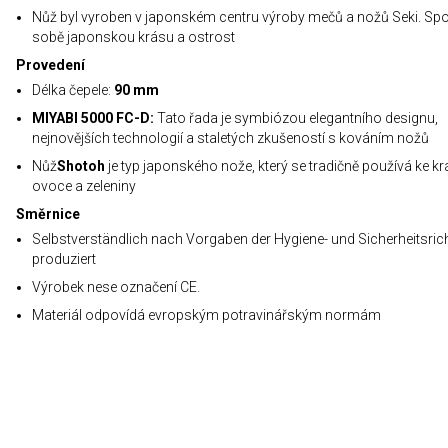
Nůž byl vyroben v japonském centru výroby mečů a nožů Seki. Spo
sobě japonskou krásu a ostrost
Provedení
Délka čepele:
90 mm
MIYABI 5000 FC-D:
Tato řada je symbiózou elegantního designu,
nejnovějších technologií a staletých zkušeností s kováním nožů
Nůž
Shotoh
je typ japonského nože, který se tradičně používá ke krá
ovoce a zeleniny
Směrnice
Selbstverständlich nach Vorgaben der Hygiene- und Sicherheitsrich
produziert
Výrobek nese označení CE.
Materiál odpovídá evropským potravinářským normám