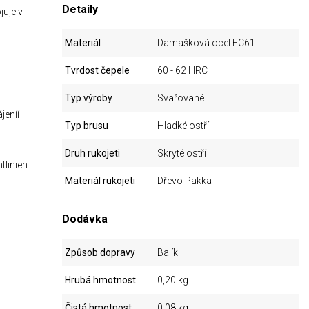
Detaily
juje v
Materiál
Damašková ocel FC61
Tvrdost čepele
60 - 62 HRC
Typ výroby
Svařované
jeníí
Typ brusu
Hladké ostří
Druh rukojeti
Skryté ostří
tlinien
Materiál rukojeti
Dřevo Pakka
Dodávka
Způsob dopravy
Balík
Hrubá hmotnost
0,20 kg
Čistá hmotnost
0,08 kg