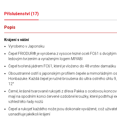
Příslušenství
(
17
)
Popis
Krájení s vášní
Vyrobeno v Japonsku
Čepel FRIODUR® je vyrobena z vysoce řezné oceli FC61 s dvojitým
ledovým tvrzením a vyraženým logem MIYABI
Čepel tvořená jádrem FC61, které je vloženo do 48 vrstev damašku
Oboustranné ostří s japonským profilem čepele a mimořádným o
Honbazuke. Každá čepel je ručně broušena do ultra ostrého úhlu 9,
12°
Černé, krásně tvarované rukojeti z dřeva Pakka s ocelovou konco
mají na spodním konci červené ozdobné kroužky, které podtrhují e
vzhled této řady nožů
Čepel a rukojeť každého nože jsou dokonale vyvážené, což uživatel
usnadňuje jakékoli krájení