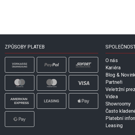
ZPŮSOBY PLATEB
SPOLEČNOS
O nás
Kariéra
Blog & Novin
Partneři
Veletržní pre
Videa
Showroomy
Často kladen
Platební info
Leasing