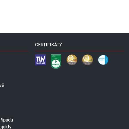
CERTIFIKÁTY
vě
případu
ojekty