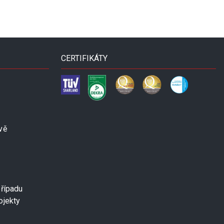
CERTIFIKÁTY
vě
případu
ojekty