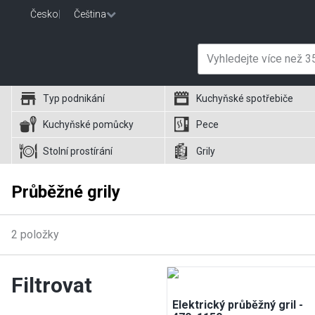
Česko
|
Čeština
Typ podnikání
Kuchyňské spotřebiče
Kuchyňské pomůcky
Pece
Stolní prostírání
Grily
Průběžné grily
2
položky
Filtrovat
Elektrický průběžný gril -