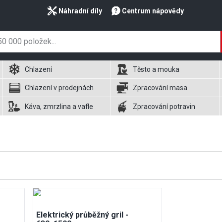
Náhradní díly
Centrum nápovědy
Chlazení
Těsto a mouka
Chlazení v prodejnách
Zpracování masa
Káva, zmrzlina a vafle
Zpracování potravin
Elektrický průběžný gril -