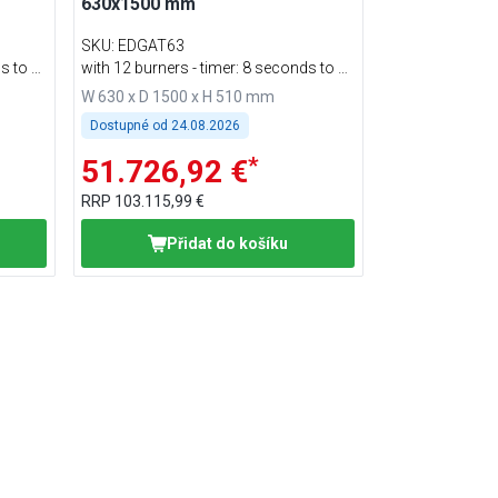
630x1500 mm
SKU
:
EDGAT63
s to 6
with 12 burners - timer: 8 seconds to 6
minutes
W 630 x D 1500 x H 510 mm
Dostupné od
24.08.2026
*
51.726,92 €
RRP
103.115,99 €
Přidat do košíku