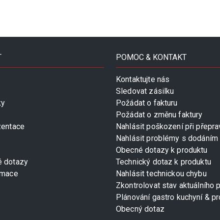
T
POMOC & KONTAKT
Kontaktujte nás
Sledovat zásilku
ky
Požádat o fakturu
Požádat o změnu faktury
zentace
Nahlásit poškození při přepra
Nahlásit problémy s dodáním
Obecné dotazy k produktu
é dotazy
Technický dotaz k produktu
rmace
Nahlásit technickou chybu
Zkontrolovat stav aktuálního 
Plánování gastro kuchyní & pr
Obecný dotaz