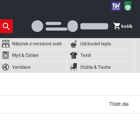
košík
Nábytek z nerezové oceli
Udržování tepla
Mytí & Čištění
Textil
Ventilace
Stühle & Tische
Třídit dle