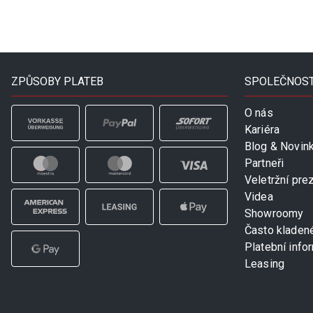
ZPŮSOBY PLATEB
SPOLEČNOS
O nás
Kariéra
Blog & Novin
Partneři
Veletržní pre
Videa
Showroomy
Často kladen
Platební info
Leasing