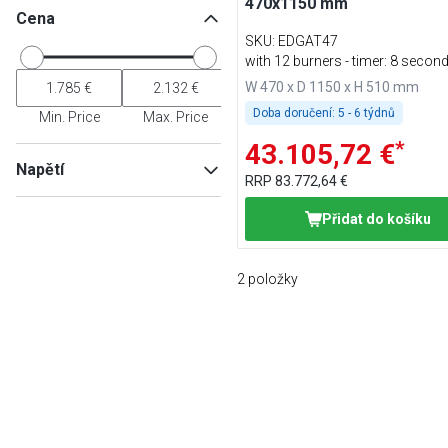
470x1150 mm
Cena
SKU
:
EDGAT47
with 12 burners - timer: 8 second
minutes
W 470 x D 1150 x H 510 mm
Doba doručení:
5 - 6 týdnů
Min. Price
Max. Price
*
43.105,72 €
Napětí
RRP
83.772,64 €
230 V
(
1
)
Přidat do košíku
400V
(
1
)
2
položky