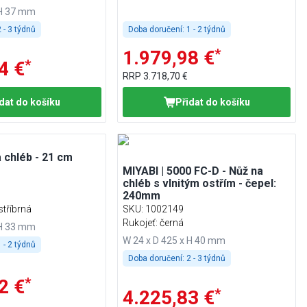
 H 37 mm
 - 3 týdnů
Doba doručení:
1 - 2 týdnů
*
1.979,98 €
*
4 €
RRP
3.718,70 €
dat do košíku
Přidat do košíku
a chléb - 21 cm
MIYABI | 5000 FC-D - Nůž na
chléb s vlnitým ostřím - čepel:
240mm
stříbrná
SKU
:
1002149
Rukojeť: černá
 H 33 mm
W 24 x D 425 x H 40 mm
 - 2 týdnů
Doba doručení:
2 - 3 týdnů
*
2 €
*
4.225,83 €