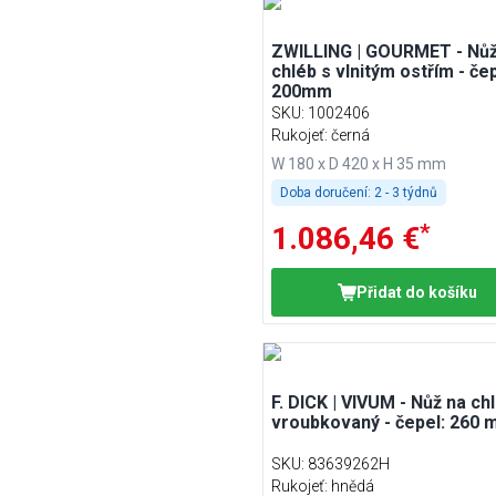
ZWILLING | GOURMET - Nůž
chléb s vlnitým ostřím - čep
200mm
SKU
:
1002406
Rukojeť: černá
W 180 x D 420 x H 35 mm
Doba doručení:
2 - 3 týdnů
*
1.086,46 €
Přidat do košíku
F. DICK | VIVUM - Nůž na chl
vroubkovaný - čepel: 260
SKU
:
83639262H
Rukojeť: hnědá