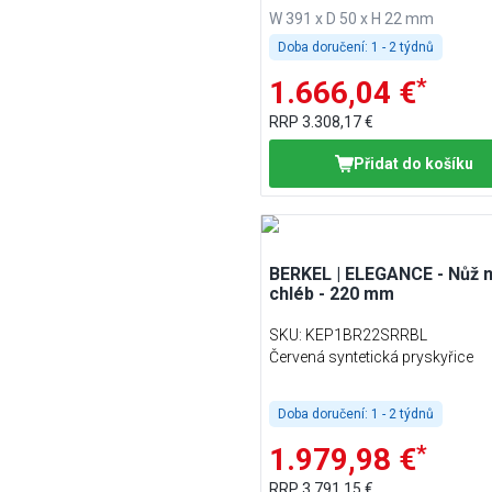
W 391 x D 50 x H 22 mm
Doba doručení:
1 - 2 týdnů
*
1.666,04 €
RRP
3.308,17 €
Přidat do košíku
BERKEL | ELEGANCE - Nůž 
chléb - 220 mm
SKU
:
KEP1BR22SRRBL
Červená syntetická pryskyřice
Doba doručení:
1 - 2 týdnů
*
1.979,98 €
RRP
3.791,15 €