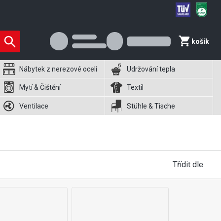
košík
Nábytek z nerezové oceli
Udržování tepla
Mytí & Čištění
Textil
Ventilace
Stühle & Tische
Třídit dle