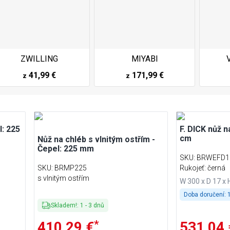
ZWILLING
MIYABI
41,99 €
171,99 €
z
z
l: 225
F. DICK nůž n
cm
Nůž na chléb s vlnitým ostřím -
Čepel: 225 mm
SKU
:
BRWEFD1
SKU
:
BRMP225
Rukojeť: černá
s vlnitým ostřím
W 300 x D 17 x
Doba doručení:
1
Skladem!
:
1
-
3
dnů
*
410,29 €
531,04 