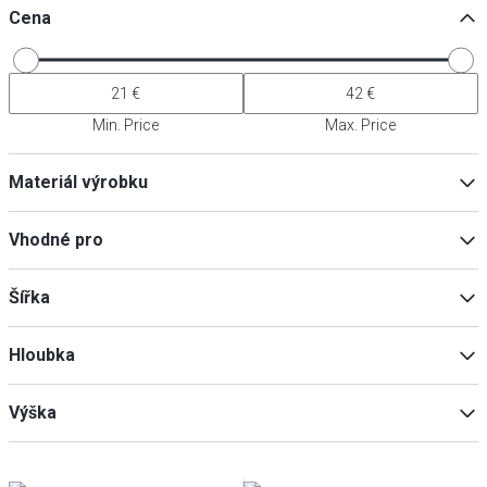
Cena
Min. Price
Max. Price
Materiál výrobku
Hliník
(
2
)
Vhodné pro
Ocel
(
1
)
Myčka nádobí
(
1
)
Šířka
Indukce
(
1
)
Hloubka
Min
Max
Výška
Min
Max