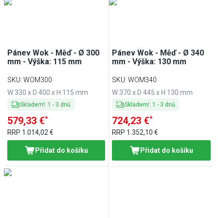
Min
Max
Pánev Wok - Měď - Ø 300
Pánev Wok - Měď - Ø 340
mm - Výška: 115 mm
mm - Výška: 130 mm
SKU
:
WOM300
SKU
:
WOM340
W 330 x D 400 x H 115 mm
W 370 x D 445 x H 130 mm
Skladem!
:
1
-
3
dnů
Skladem!
:
1
-
3
dnů
*
*
579,33 €
724,23 €
RRP
1.014,02 €
RRP
1.352,10 €
Přidat do košíku
Přidat do košíku