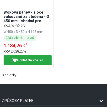
Woková pánev - z oceli
válcované za studena - Ø
450 mm - vhodná pro
modely IDS3N, IDS8N a
SKU
:
WPS45N
IDS9
W 450 x D 450 x H 145 mm
Skladem!
:
1
-
3
dnů
*
1.134,76 €
RRP
2.028,27 €
Přidat do košíku
3
položky
ZPŮSOBY PLATEB