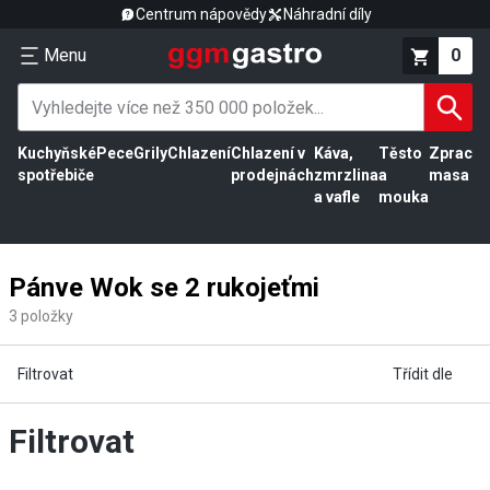
Centrum nápovědy
Náhradní díly
Menu
0
Kuchyňské
Pece
Grily
Chlazení
Chlazení v
Káva,
Těsto
Zpracov
spotřebiče
prodejnách
zmrzlina
a
masa
a vafle
mouka
Pánve Wok se 2 rukojeťmi
3
položky
Filtrovat
Třídit dle
Filtrovat