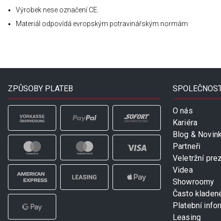
Výrobek nese označení CE.
Materiál odpovídá evropským potravinářským normám
ZPŮSOBY PLATEB
SPOLEČNOS
O nás
Kariéra
Blog & Novin
Partneři
Veletržní pre
Videa
Showroomy
Často kladen
Platební info
Leasing