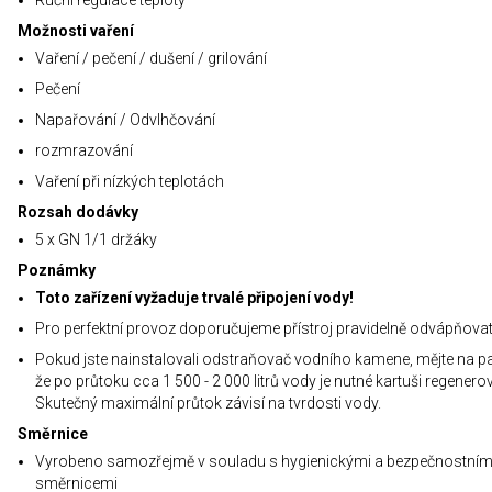
Ruční regulace teploty
Možnosti vaření
Vaření / pečení / dušení / grilování
Pečení
Napařování / Odvlhčování
rozmrazování
Vaření při nízkých teplotách
Rozsah dodávky
5 x GN 1/1 držáky
Poznámky
Toto zařízení vyžaduje trvalé připojení vody!
Pro perfektní provoz doporučujeme přístroj pravidelně odvápňova
Pokud jste nainstalovali odstraňovač vodního kamene, mějte na p
že po průtoku cca 1 500 - 2 000 litrů vody je nutné kartuši regenerov
Skutečný maximální průtok závisí na tvrdosti vody.
Směrnice
Vyrobeno samozřejmě v souladu s hygienickými a bezpečnostním
směrnicemi