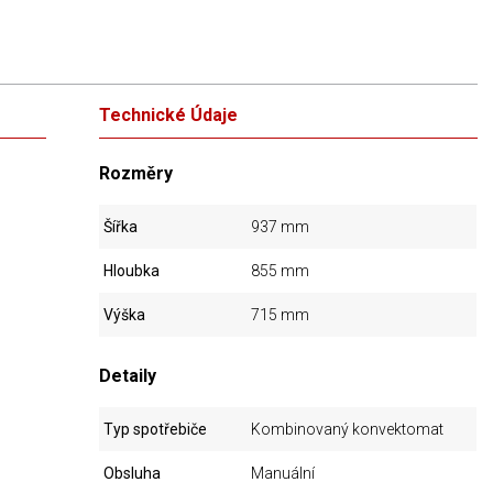
Technické Údaje
Rozměry
Šířka
937 mm
Hloubka
855 mm
Výška
715 mm
Detaily
Typ spotřebiče
Kombinovaný konvektomat
Obsluha
Manuální