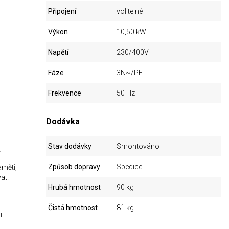
Připojení
volitelné
Výkon
10,50 kW
Napětí
230/400V
Fáze
3N~/PE
Frekvence
50 Hz
Dodávka
Stav dodávky
Smontováno
t
Způsob dopravy
Spedice
aměti,
at.
Hrubá hmotnost
90 kg
Čistá hmotnost
81 kg
i