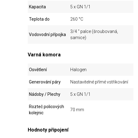
Kapacita
5 x GN 1/1
Teplota do
260 °C
3/4 " palce (šroubovaná,
Vodovodní přípojka
samice)
Varná komora
Osvětlení
Halogen
Generování páry
Nastavitelné přímé vstřikování
Nádoby / Plechy
5 x GN 1/1
Rozteč policových
70 mm
kolejnic
Hodnoty připojení