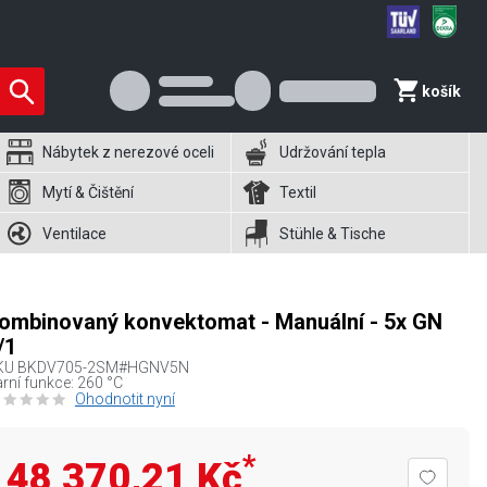
košík
Nábytek z nerezové oceli
Udržování tepla
Mytí & Čištění
Textil
Ventilace
Stühle & Tische
ombinovaný konvektomat - Manuální - 5x GN
/1
KU
BKDV705-2SM#HGNV5N
rní funkce: 260 °C
Ohodnotit nyní
*
48 370,21 Kč