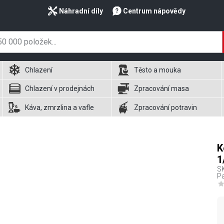
Náhradní díly
Centrum nápovědy
Chlazení
Těsto a mouka
Chlazení v prodejnách
Zpracování masa
Káva, zmrzlina a vafle
Zpracování potravin
K
1
S
Pa