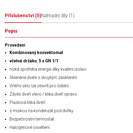
Příslušenství
(
5
)
Náhradní díly
(
1
)
Popis
Provedení
Kombinovaný konvektomat
včetně držáku: 5 x GN 1/1
nízká spotřeba energie díky kvalitní izolaci
Skleněné dveře s dvojitým zasklením
Vnitřní sklo lze otevřít pro čištění
Závěs dveří vlevo / klika dveří vpravo
Plastová klika dveří
s miskou na kondenzát pod dvířky
Bezpečnostní termostat
Halogenové osvětlení