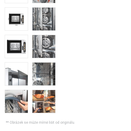
** Obrázek se může mírně lišit od originálu.