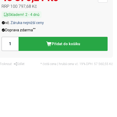
RRP
100 797,68 Kč
Skladem!
:
2
-
4
dnů
vč.
Záruka nejnižší ceny
**
Doprava zdarma
Přidat do košíku
Tisknout
Sdílet
* čistá cena | hrubá cena vč. 19% DPH:
57 560,55 Kč