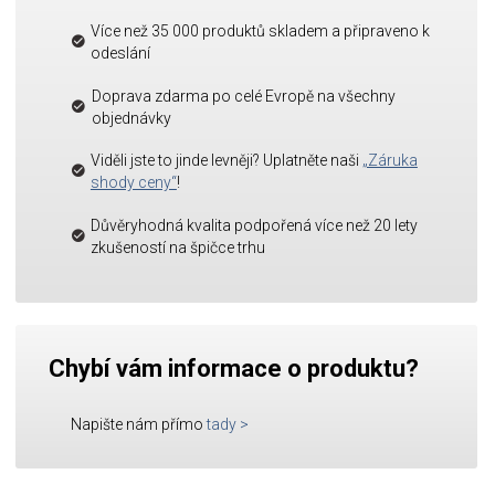
Více než 35 000 produktů skladem a připraveno k
odeslání
Doprava zdarma po celé Evropě na všechny
objednávky
Viděli jste to jinde levněji? Uplatněte naši
„Záruka
shody ceny“
!
Důvěryhodná kvalita podpořená více než 20 lety
zkušeností na špičce trhu
Chybí vám informace o produktu?
Napište nám přímo
tady
>