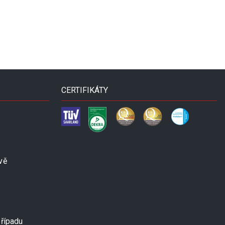
CERTIFIKÁTY
vě
případu