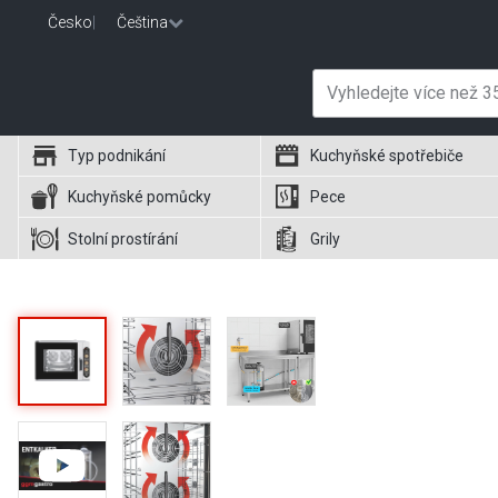
Česko
|
Čeština
Typ podnikání
Kuchyňské spotřebiče
Kuchyňské pomůcky
Pece
Stolní prostírání
Grily