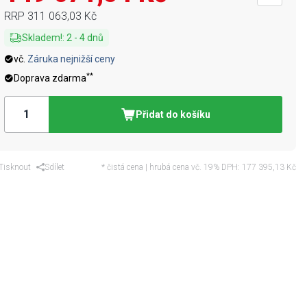
RRP
311 063,03 Kč
Skladem!
:
2
-
4
dnů
vč.
Záruka nejnižší ceny
**
Doprava zdarma
Přidat do košíku
Tisknout
Sdílet
* čistá cena | hrubá cena vč. 19% DPH:
177 395,13 Kč