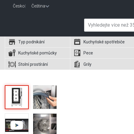
Česko
|
Čeština
Typ podnikání
Kuchyňské spotřebiče
Kuchyňské pomůcky
Pece
Stolní prostírání
Grily