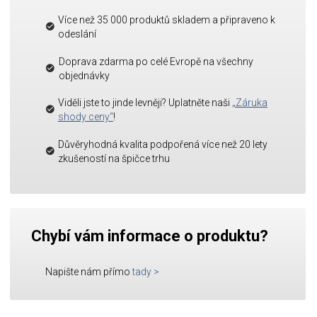
Více než 35 000 produktů skladem a připraveno k
odeslání
Doprava zdarma po celé Evropě na všechny
objednávky
Viděli jste to jinde levněji? Uplatněte naši
„Záruka
shody ceny“
!
Důvěryhodná kvalita podpořená více než 20 lety
zkušeností na špičce trhu
Chybí vám informace o produktu?
Napište nám přímo
tady
>