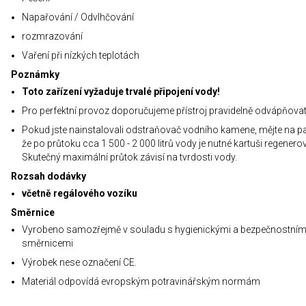
Napařování / Odvlhčování
rozmrazování
Vaření při nízkých teplotách
Poznámky
Toto zařízení vyžaduje trvalé připojení vody!
Pro perfektní provoz doporučujeme přístroj pravidelně odvápňova
Pokud jste nainstalovali odstraňovač vodního kamene, mějte na p
že po průtoku cca 1 500 - 2 000 litrů vody je nutné kartuši regenerov
Skutečný maximální průtok závisí na tvrdosti vody.
Rozsah dodávky
včetně regálového vozíku
Směrnice
Vyrobeno samozřejmě v souladu s hygienickými a bezpečnostním
směrnicemi
Výrobek nese označení CE.
Materiál odpovídá evropským potravinářským normám