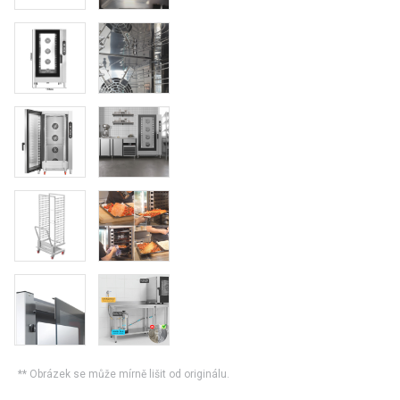
** Obrázek se může mírně lišit od originálu.