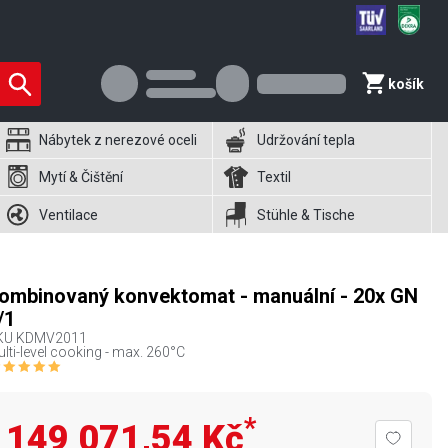
košík
Nábytek z nerezové oceli
Udržování tepla
Mytí & Čištění
Textil
Ventilace
Stühle & Tische
ombinovaný konvektomat - manuální - 20x GN
/1
KU
KDMV2011
lti-level cooking - max. 260°C
*
149 071,54 Kč