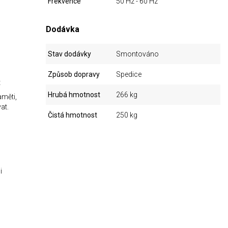
Frekvence
50 Hz - 60 Hz
Dodávka
Stav dodávky
Smontováno
Způsob dopravy
Spedice
t
Hrubá hmotnost
266 kg
aměti,
at.
Čistá hmotnost
250 kg
i