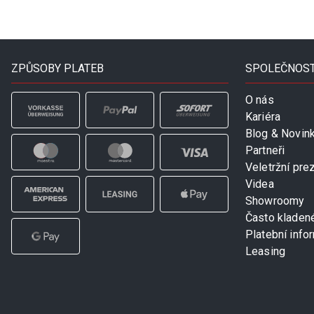
ZPŮSOBY PLATEB
SPOLEČNOS
O nás
Kariéra
Blog & Novin
Partneři
Veletržní pre
Videa
Showroomy
Často kladen
Platební info
Leasing