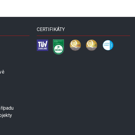
CERTIFIKÁTY
vě
případu
ojekty