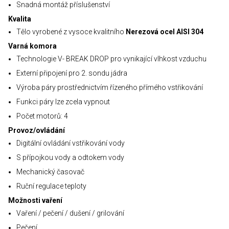
Snadná montáž příslušenství
Kvalita
Tělo vyrobené z vysoce kvalitního
Nerezová ocel AISI 304
Varná komora
Technologie V- BREAK DROP pro vynikající vlhkost vzduchu
Externí připojení pro 2. sondu jádra
Výroba páry prostřednictvím řízeného přímého vstřikování
Funkci páry lze zcela vypnout
Počet motorů: 4
Provoz/ovládání
Digitální ovládání vstřikování vody
S přípojkou vody a odtokem vody
Mechanický časovač
Ruční regulace teploty
Možnosti vaření
Vaření / pečení / dušení / grilování
Pečení