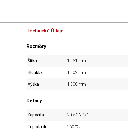
Technické Údaje
Rozměry
Šířka
1.051 mm
Hloubka
1.002 mm
Výška
1.900 mm
Detaily
Kapacita
20 x GN 1/1
Teplota do
260 °C