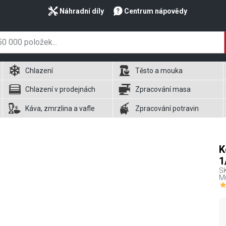
Náhradní díly
Centrum nápovědy
Chlazení
Těsto a mouka
Chlazení v prodejnách
Zpracování masa
Káva, zmrzlina a vafle
Zpracování potravin
K
1
S
Mu