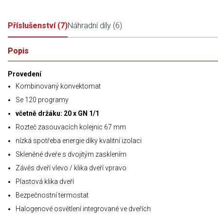
Příslušenství
(
7
)
Náhradní díly
(
6
)
Popis
Provedení
Kombinovaný konvektomat
Se 120 programy
včetně držáku: 20 x GN 1/1
Rozteč zasouvacích kolejnic 67 mm
nízká spotřeba energie díky kvalitní izolaci
Skleněné dveře s dvojitým zasklením
Závěs dveří vlevo / klika dveří vpravo
Plastová klika dveří
Bezpečnostní termostat
Halogenové osvětlení integrované ve dveřích