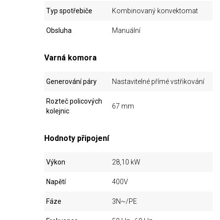
Typ spotřebiče
Kombinovaný konvektomat
Obsluha
Manuální
Varná komora
Generování páry
Nastavitelné přímé vstřikování
Rozteč policových
67 mm
kolejnic
Hodnoty připojení
Výkon
28,10 kW
Napětí
400V
Fáze
3N~/PE