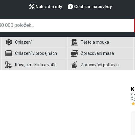
Náhradní díly
Centrum nápovědy
Chlazení
Těsto a mouka
Chlazení v prodejnách
Zpracování masa
Káva, zmrzlina a vafle
Zpracování potravin
K
S
R