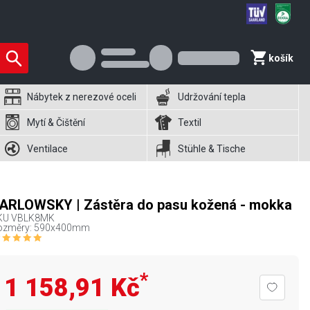
košík
Nábytek z nerezové oceli
Udržování tepla
Mytí & Čištění
Textil
Ventilace
Stühle & Tische
ARLOWSKY | Zástěra do pasu kožená - mokka
KU
VBLK8MK
ozměry: 590x400mm
*
1 158,91 Kč