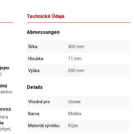
Technické Údaje
Abmessungen
Šířka
400 mm
Hloubka
11 mm
ajným
Výška
590 mm
o
elný
Details
 každou
Vhodné pro
Unisex
rovoz
Barva
Mokka
lná a
že
Materiál výrobku
Kůže
uchyni,