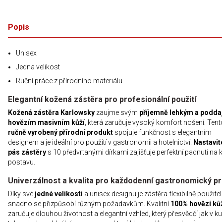
Popis
Unisex
Jedna velikost
Ruční práce z přírodního materiálu
Elegantní kožená zástěra pro profesionální použití
Kožená zástěra Karlowsky
zaujme svým
příjemně lehkým a podd
hovězím masivním kůží
, která zaručuje vysoký komfort nošení. Tent
ručně vyrobený přírodní produkt
spojuje funkčnost s elegantním
designem a je ideální pro použití v gastronomii a hotelnictví.
Nastavit
pás zástěry
s 10 předvrtanými dírkami zajišťuje perfektní padnutí na
postavu.
Univerzálnost a kvalita pro každodenní gastronomický p
Díky své
jedné velikosti
a unisex designu je zástěra flexibilně použite
snadno se přizpůsobí různým požadavkům. Kvalitní
100% hovězí ků
zaručuje dlouhou životnost a elegantní vzhled, který přesvědčí jak v k