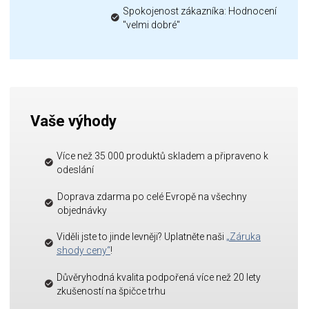
Spokojenost zákazníka: Hodnocení
"velmi dobré"
Vaše výhody
Více než 35 000 produktů skladem a připraveno k
odeslání
Doprava zdarma po celé Evropě na všechny
objednávky
Viděli jste to jinde levněji? Uplatněte naši
„Záruka
shody ceny“
!
Důvěryhodná kvalita podpořená více než 20 lety
zkušeností na špičce trhu