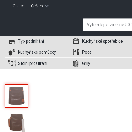
Česko
|
Čeština
Typ podnikání
Kuchyňské spotřebiče
Kuchyňské pomůcky
Pece
Stolní prostírání
Grily