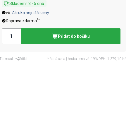
Skladem!
:
3
-
5
dnů
vč.
Záruka nejnižší ceny
**
Doprava zdarma
Přidat do košíku
Tisknout
Sdílet
* čistá cena | hrubá cena vč. 19% DPH:
1 379,10 Kč