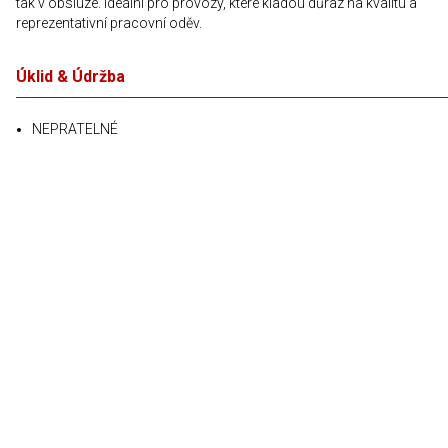
tak v obsluze. Ideální pro provozy, které kladou důraz na kvalitu a
reprezentativní pracovní oděv.
Úklid & Údržba
NEPRATELNÉ