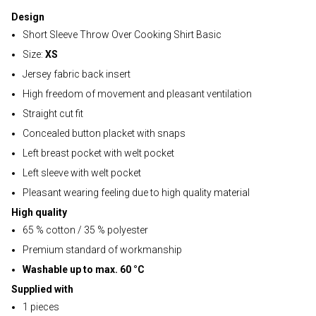
Design
Short Sleeve Throw Over Cooking Shirt Basic
Size:
XS
Jersey fabric back insert
High freedom of movement and pleasant ventilation
Straight cut fit
Concealed button placket with snaps
Left breast pocket with welt pocket
Left sleeve with welt pocket
Pleasant wearing feeling due to high quality material
High quality
65 % cotton / 35 % polyester
Premium standard of workmanship
Washable up to max. 60 °C
Supplied with
1 pieces