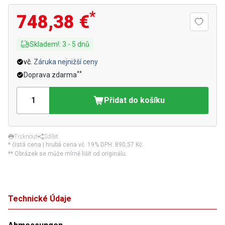
*
748,38 €
Skladem!
:
3
-
5
dnů
vč.
Záruka nejnižší ceny
**
Doprava zdarma
Přidat do košíku
Tisknout
Sdílet
* čistá cena | hrubá cena vč. 19% DPH:
890,57 Kč
** Obrázek se může mírně lišit od originálu.
Technické Údaje