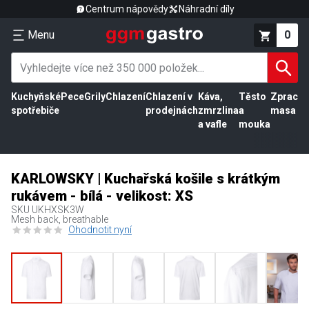
Centrum nápovědy
Náhradní díly
Menu
0
Kuchyňské
Pece
Grily
Chlazení
Chlazení v
Káva,
Těsto
Zpracov
spotřebiče
prodejnách
zmrzlina
a
masa
a vafle
mouka
KARLOWSKY | Kuchařská košile s krátkým
rukávem - bílá - velikost: XS
SKU
UKHXSK3W
Mesh back, breathable
Ohodnotit nyní