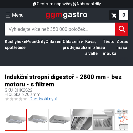
Centrum nápovědy
Náhradní díly
Menu
0
Kuchyňské
Pece
Grily
Chlazení
Chlazení v
Káva,
Těsto
Zpracov
spotřebiče
prodejnách
zmrzlina
a
masa
a vafle
mouka
Indukční stropní digestoř - 2800 mm - bez
motoru - s filtrem
SKU
IDHK2822
Hloubka: 2200 mm
Ohodnotit nyní