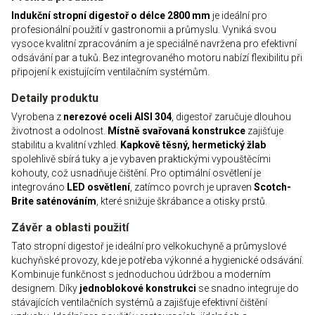
Indukční stropní digestoř o délce 2800 mm
je ideální pro
profesionální použití v gastronomii a průmyslu. Vyniká svou
vysoce kvalitní zpracováním a je speciálně navržena pro efektivní
odsávání par a tuků. Bez integrovaného motoru nabízí flexibilitu při
připojení k existujícím ventilačním systémům.
Detaily produktu
Vyrobena z
nerezové oceli AISI 304
, digestoř zaručuje dlouhou
životnost a odolnost.
Místně svařovaná konstrukce
zajišťuje
stabilitu a kvalitní vzhled.
Kapkově těsný, hermetický žlab
spolehlivě sbírá tuky a je vybaven praktickými vypouštěcími
kohouty, což usnadňuje čištění. Pro optimální osvětlení je
integrováno
LED osvětlení
, zatímco povrch je upraven
Scotch-
Brite saténováním
, které snižuje škrábance a otisky prstů.
Závěr a oblasti použití
Tato stropní digestoř je ideální pro velkokuchyně a průmyslové
kuchyňské provozy, kde je potřeba výkonné a hygienické odsávání.
Kombinuje funkčnost s jednoduchou údržbou a moderním
designem. Díky
jednoblokové konstrukci
se snadno integruje do
stávajících ventilačních systémů a zajišťuje efektivní čištění