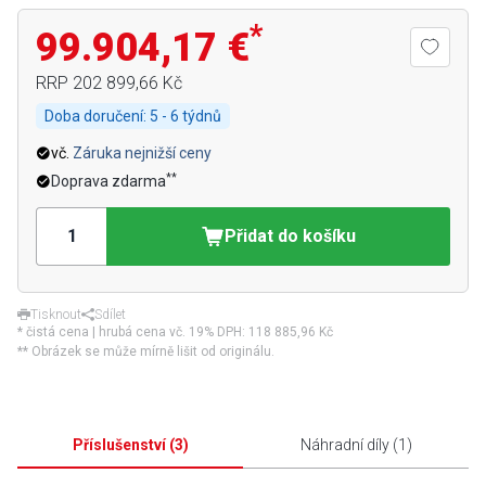
*
99.904,17 €
RRP
202 899,66 Kč
Doba doručení:
5 - 6 týdnů
vč.
Záruka nejnižší ceny
**
Doprava zdarma
Přidat do košíku
Tisknout
Sdílet
* čistá cena | hrubá cena vč. 19% DPH:
118 885,96 Kč
** Obrázek se může mírně lišit od originálu.
Příslušenství
(
3
)
Náhradní díly
(
1
)