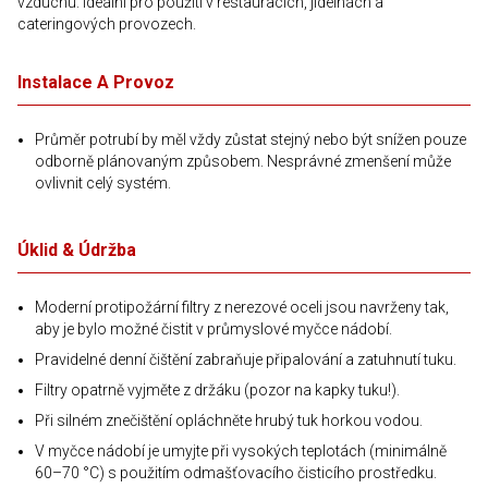
vzduchu. Ideální pro použití v restauracích, jídelnách a
cateringových provozech.
Instalace A Provoz
Průměr potrubí by měl vždy zůstat stejný nebo být snížen pouze
odborně plánovaným způsobem. Nesprávné zmenšení může
ovlivnit celý systém.
Úklid & Údržba
Moderní protipožární filtry z nerezové oceli jsou navrženy tak,
aby je bylo možné čistit v průmyslové myčce nádobí.
Pravidelné denní čištění zabraňuje připalování a zatuhnutí tuku.
Filtry opatrně vyjměte z držáku (pozor na kapky tuku!).
Při silném znečištění opláchněte hrubý tuk horkou vodou.
V myčce nádobí je umyjte při vysokých teplotách (minimálně
60–70 °C) s použitím odmašťovacího čisticího prostředku.