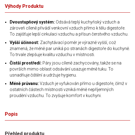
Výhody Produktu
Dvoustupňový systém:
Odsává teplý kuchyňský vzduch a
zároveň cíleně přivádí venkovní vzduch přímo k tělu digestoře.
To zajišťuje lepší cirkulaci vzduchu a přísun čerstvého vzduchu.
Vyšší účinnost:
Zachytávací poměr je výrazně vyšší, což
znamená, že méně par uniká po stranách digestoře do kuchyně.
To trvale zlepšuje kvalitu vzduchu v místnosti.
Čistší prostředí:
Páry jsou cíleně zachycovány, takže se na
površích mimo oblast odsávání usazuje méně tuku. To
usnadňuje čištění a udržuje hygienu.
Méně průvanu:
Vzduch je vyfukován přímo u digestoře, čímž v
ostatních částech místnosti vzniká méně nepříjemných
proudění vzduchu. To zvyšuje komfort v kuchyni.
Popis
Přehled produktu