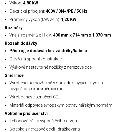
Výkon:
4,80 kW
Elektrická připojení:
400V / 3N~/PE / 50 Hz
Průměrný výkon (kW/24 h):
1,20 KW
Rozměry
Vnější rozměr Š x H x V:
400 mm x 714 mm x 1.070 mm
Rozsah dodávky
Přístroj je dodáván bez zástrčky/kabelu
.
Otevřená spodní konstrukce
Výškově nastavitelné nožičky z nerezové oceli
Směrnice
Vyrobeno samozřejmě v souladu s hygienickými a
bezpečnostními směrnicemi
Výrobek nese označení CE.
Materiál odpovídá evropským potravinářským normám
Volitelné příslušenství
Teflonová zátka vypouštěcího otvoru
Škrabka z nerezové oceli - drážkovaná