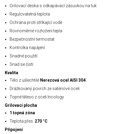
Grilovací deska s odkapávací zásuvkou na tuk
Regulovatelná teplota
Ochrana proti stříkající vodě
Rovnoměrné rozložení tepla
Bezpečnostní termostat
Kontrolka napájení
Snadné použití
Snad se čistí
Kvalita
Tělo z ušlechtilé
Nerezová ocel AISI 304
Drážkovaný povrch ze saténové oceli
Topné těleso z oceli Incology
Grilovací plocha
1 topná zóna
Teplota přes:
270 °C
Připojení