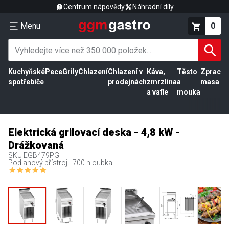
Centrum nápovědy
Náhradní díly
Menu
0
Kuchyňské
Pece
Grily
Chlazení
Chlazení v
Káva,
Těsto
Zpracov
spotřebiče
prodejnách
zmrzlina
a
masa
a vafle
mouka
Elektrická grilovací deska - 4,8 kW -
Drážkovaná
SKU
EGB479PG
Podlahový přístroj - 700 hloubka