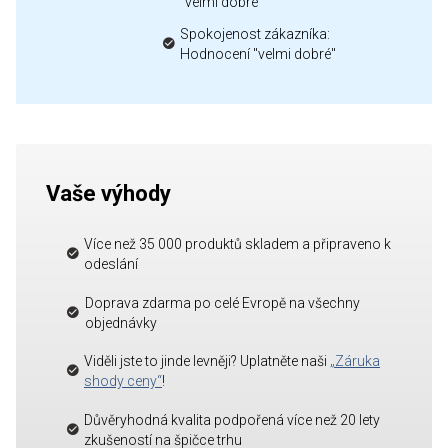
"velmi dobré"
Spokojenost zákazníka:
Hodnocení "velmi dobré"
Vaše výhody
Více než 35 000 produktů skladem a připraveno k
odeslání
Doprava zdarma po celé Evropě na všechny
objednávky
Viděli jste to jinde levněji? Uplatněte naši
„Záruka
shody ceny“
!
Důvěryhodná kvalita podpořená více než 20 lety
zkušeností na špičce trhu