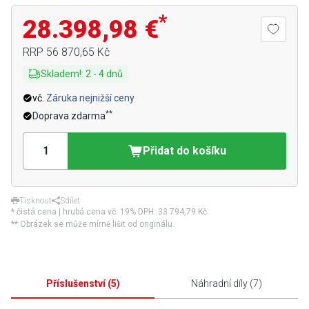
*
28.398,98 €
RRP
56 870,65 Kč
Skladem!
:
2
-
4
dnů
vč.
Záruka nejnižší ceny
**
Doprava zdarma
Přidat do košíku
Tisknout
Sdílet
* čistá cena | hrubá cena vč. 19% DPH:
33 794,79 Kč
** Obrázek se může mírně lišit od originálu.
Příslušenství
(
5
)
Náhradní díly
(
7
)