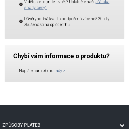
Viděli jste to jinde levněji? Uplatněte naši
„Záruka
shody ceny“
!
Důvěryhodná kvalita podpořená více než 20 lety
zkušeností na špičce trhu
Chybí vám informace o produktu?
Napište nám přímo
tady
>
ZPŮSOBY PLATEB