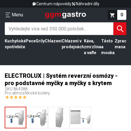
Centrum nápovědy
Náhradní díly
Menu
0
Kuchyňské
Pece
Grily
Chlazení
Chlazení v
Káva,
Těsto
Zpracov
spotřebiče
prodejnách
zmrzlina
a
masa
a vafle
mouka
ELECTROLUX | Systém reverzní osmózy -
pro podstavné myčky a myčky s krytem
SKU
864388
Pro atmosférické boilery