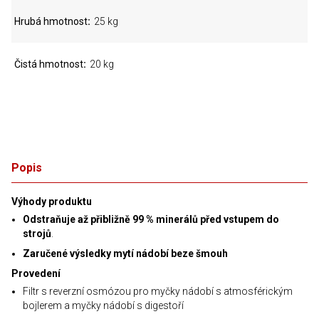
Hrubá hmotnost
25 kg
Čistá hmotnost
20 kg
Popis
Výhody produktu
Odstraňuje až přibližně 99 % minerálů před vstupem do
strojů
.
Zaručené výsledky mytí nádobí beze šmouh
Provedení
Filtr s reverzní osmózou pro myčky nádobí s atmosférickým
bojlerem a myčky nádobí s digestoří