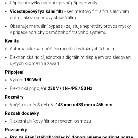
Připojení myčky nádobí k pevné přípojce vody
Vícestupňový fyzikální filtr
- sedimentový filtr a filtr s aktivním
uhlím, jakož i koncový stupeň filtru.
Obsahuje manuální bypass - zajišťuje nepřetržitý provoz myčky
v případě poruchy osmózního filtračního systému.
Kvalita
Automatické samočištění membrány každých 6 hodin
Elektronická řídicí jednotka s digitálním displejem pro sledování
ujetých kilometrů a závad
Připojení
Výkon:
180 Watt
Elektrická připojení:
230 V / 1N~/PE / 50 Hz
Rozměry
Vnější rozměr Š x H x V:
143 mm x 483 mm x 455 mm
Rozsah dodávky
1 externí uhlíkový filtr pro reverzní osmózu
Poznámky
Pro zajištění stálých výsledků doporučujeme používat pouze