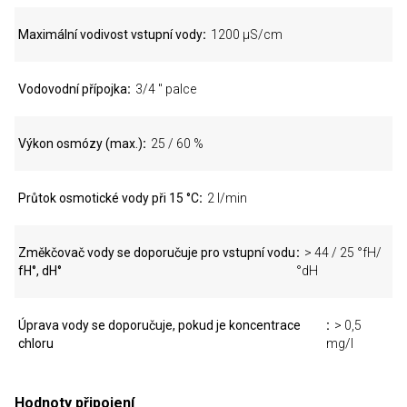
Maximální vodivost vstupní vody
1200 μS/cm
Vodovodní přípojka
3/4 " palce
Výkon osmózy (max.)
25 / 60 %
Průtok osmotické vody při 15 °C
2 l/min
Změkčovač vody se doporučuje pro vstupní vodu
> 44 / 25 °fH/
fH°, dH°
°dH
Úprava vody se doporučuje, pokud je koncentrace
> 0,5
chloru
mg/l
Hodnoty připojení