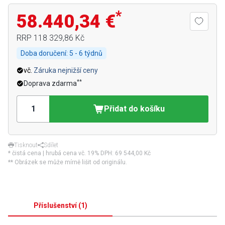
*
58.440,34 €
RRP
118 329,86 Kč
Doba doručení:
5 - 6 týdnů
vč.
Záruka nejnižší ceny
**
Doprava zdarma
Přidat do košíku
Tisknout
Sdílet
* čistá cena | hrubá cena vč. 19% DPH:
69 544,00 Kč
** Obrázek se může mírně lišit od originálu.
Příslušenství
(
1
)