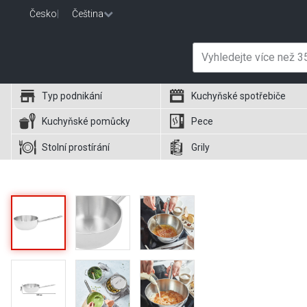
Česko
|
Čeština
Typ podnikání
Kuchyňské spotřebiče
Kuchyňské pomůcky
Pece
Stolní prostírání
Grily