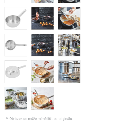
** Obrázek se může mírně lišit od originálu.