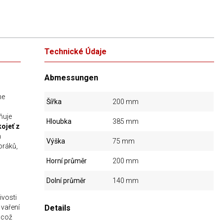
Technické Údaje
Abmessungen
me
Šířka
200 mm
ňuje
Hloubka
385 mm
ojeť z
n
Výška
75 mm
oráků,
Horní průměr
200 mm
Dolní průměr
140 mm
ivosti
vaření
Details
, což