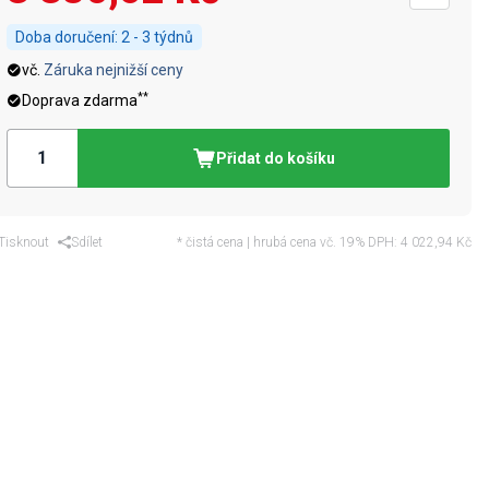
Doba doručení:
2 - 3 týdnů
vč.
Záruka nejnižší ceny
**
Doprava zdarma
Přidat do košíku
Tisknout
Sdílet
* čistá cena | hrubá cena vč. 19% DPH:
4 022,94 Kč