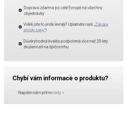
Doprava zdarma po celé Evropě na všechny
objednávky
Viděli jste to jinde levněji? Uplatněte naši
„Záruka
shody ceny“
!
Důvěryhodná kvalita podpořená více než 20 lety
zkušeností na špičce trhu
Chybí vám informace o produktu?
Napište nám přímo
tady
>