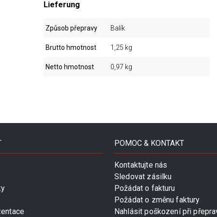
Lieferung
Způsob přepravy
Balík
Brutto hmotnost
1,25 kg
Netto hmotnost
0,97 kg
T
POMOC & KONTAKT
Kontaktujte nás
Sledovat zásilku
ky
Požádat o fakturu
Požádat o změnu faktury
zentace
Nahlásit poškození při přepra