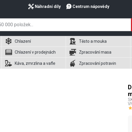
Náhradní díly
Centrum nápovědy
Chlazení
Těsto a mouka
Chlazení v prodejnách
Zpracování masa
Káva, zmrzlina a vafle
Zpracování potravin
D
m
S
Vh