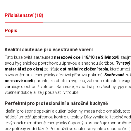
Příslušenství
(
18
)
Popis
Kvalitní sauteuse pro všestranné vaření
Tato kuželovitá sauteuse z
nerezové oceli 18/10 se Silvinox®
zauj
svou hygienickou povrchovou úpravou a snadnou údržbou.
7vrstvý
materiál až po okraj
zajišťuje
optimální rozložení tepla
, které umož
rovnoměrnou a energeticky efektivní přípravu pokrmů.
Svařovaná ruk
nerezové oceli
garantuje stabilitu a hygienu, zatímco robustní desig
zaručuje dlouhou životnost. Sauteuse je vhodná pro všechny typy sp
včetně indukce, a lze ji používat i v troubě.
Perfektní pro profesionální a náročné kuchyně
Ideální pro šetrné opékání a dušení zeleniny, masa nebo omáček, toto
nádobí umožňuje přesnou kontrolu teploty. Díky vynikající tepelné vod
je výrobek mimořádně energeticky úsporný a usnadňuje rovnoměrné 
bez potřeby vodní lázně. Po použití se sauteuse rychle a snadno čistí