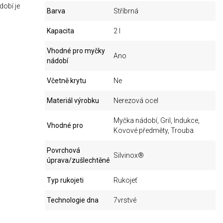
dobí je
Barva
Stříbrná
Kapacita
2 l
Vhodné pro myčky
Ano
nádobí
Včetně krytu
Ne
Materiál výrobku
Nerezová ocel
Myčka nádobí, Gril, Indukce,
Vhodné pro
Kovové předměty, Trouba
Povrchová
Silvinox®
úprava/zušlechtěné
Typ rukojeti
Rukojeť
Technologie dna
7vrstvé