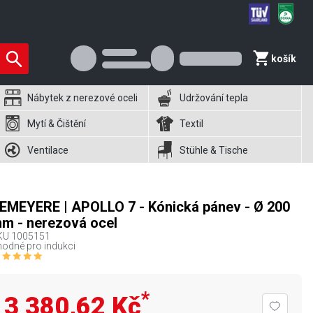
košík
Nábytek z nerezové oceli
Udržování tepla
Mytí & Čištění
Textil
Ventilace
Stühle & Tische
EMEYERE | APOLLO 7 - Kónická pánev - Ø 200
m - nerezová ocel
KU
1005151
odné pro indukci
*
3 380,62 Kč