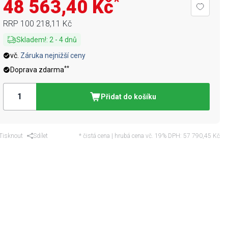
*
48 563,40 Kč
RRP
100 218,11 Kč
Skladem!
:
2
-
4
dnů
vč.
Záruka nejnižší ceny
**
Doprava zdarma
Přidat do košíku
Tisknout
Sdílet
* čistá cena | hrubá cena vč. 19% DPH:
57 790,45 Kč