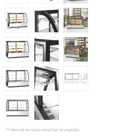
** Obrázek se může mírně lišit od originálu.