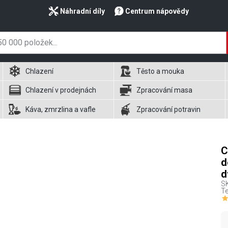
Náhradní díly
Centrum nápovědy
Chlazení
Těsto a mouka
Chlazení v prodejnách
Zpracování masa
Káva, zmrzlina a vafle
Zpracování potravin
C
d
d
S
Te