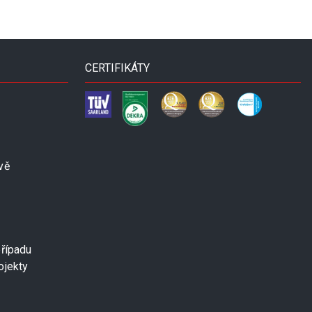
CERTIFIKÁTY
vě
případu
ojekty