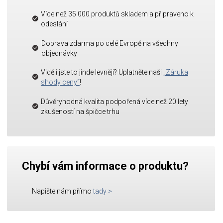
Více než 35 000 produktů skladem a připraveno k
odeslání
Doprava zdarma po celé Evropě na všechny
objednávky
Viděli jste to jinde levněji? Uplatněte naši
„Záruka
shody ceny“
!
Důvěryhodná kvalita podpořená více než 20 lety
zkušeností na špičce trhu
Chybí vám informace o produktu?
Napište nám přímo
tady
>