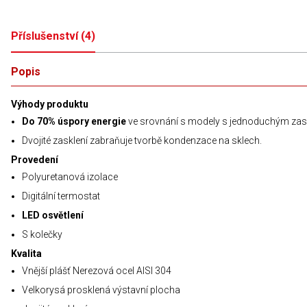
Příslušenství
(
4
)
Popis
Výhody produktu
Do 70% úspory energie
ve srovnání s modely s jednoduchým zas
Dvojité zasklení zabraňuje tvorbě kondenzace na sklech.
Provedení
Polyuretanová izolace
Digitální termostat
LED osvětlení
S kolečky
Kvalita
Vnější plášť Nerezová ocel AISI 304
Velkorysá prosklená výstavní plocha