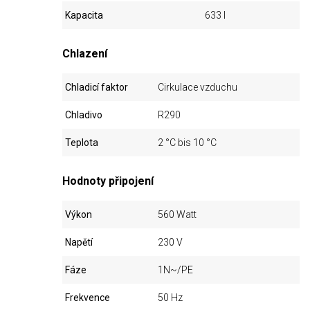
Kapacita
633 l
Chlazení
Chladicí faktor
Cirkulace vzduchu
Chladivo
R290
Teplota
2 °C bis 10 °C
Hodnoty připojení
Výkon
560 Watt
Napětí
230 V
Fáze
1N~/PE
Frekvence
50 Hz