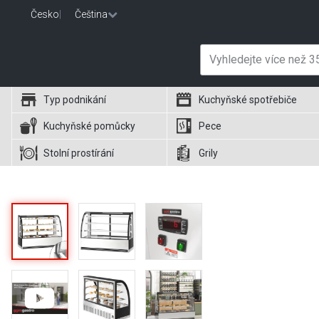
Česko
|
Čeština
Typ podnikání
Kuchyňské spotřebiče
Kuchyňské pomůcky
Pece
Stolní prostírání
Grily