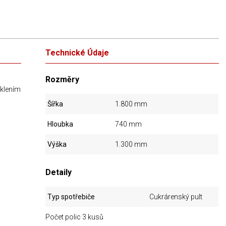
Technické Údaje
Rozměry
klením
Šířka
1.800 mm
Hloubka
740 mm
Výška
1.300 mm
Detaily
Typ spotřebiče
Cukrárenský pult
Počet polic 3 kusů