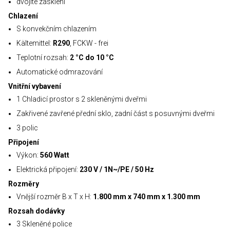
dvojité zasklení
Chlazení
S konvekčním chlazením
Kältemittel:
R290
, FCKW - frei
Teplotní rozsah:
2 °C do 10 °C
Automatické odmrazování
Vnitřní vybavení
1 Chladicí prostor s 2 skleněnými dveřmi
Zakřivené zavřené přední sklo, zadní část s posuvnými dveřmi
3 polic
Připojení
Výkon:
560 Watt
Elektrická připojení:
230 V / 1N~/PE / 50 Hz
Rozměry
Vnější rozměr B x T x H:
1.800 mm x 740 mm x 1.300 mm
Rozsah dodávky
3 Skleněné police