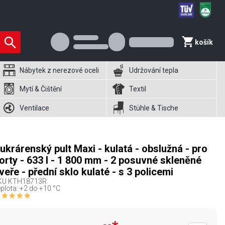
košík
Nábytek z nerezové oceli
Udržování tepla
Mytí & Čištění
Textil
Ventilace
Stühle & Tische
ukrárenský pult Maxi - kulatá - obslužná - pro
orty - 633 l - 1 800 mm - 2 posuvné skleněné
veře - přední sklo kulaté - s 3 policemi
KU
KTH18713R
plota: +2 do +10 °C