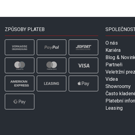
ZPŮSOBY PLATEB
SPOLEČNOS
O nás
Kariéra
Blog & Novin
Partneři
Veletržní pre
Videa
Showroomy
Často kladen
Platební info
Leasing