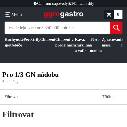
Centrum nápovědy
Náhradní díly
Menu
0
Kuchyňské
Pece
Grily
Chlazení
Chlazení v
Káva,
Těsto
Zpracování
Zp
spotřebiče
prodejnách
zmrzlina
a
masa
pot
a vafle
mouka
Pro 1/3 GN nádobu
5
položky
Filtrovat
Třídit dle
Filtrovat