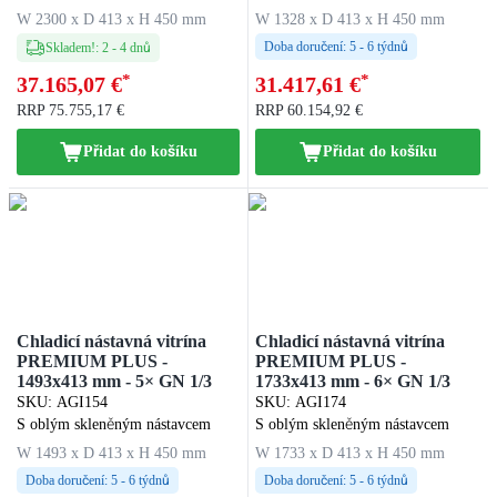
W 2300 x D 413 x H 450 mm
W 1328 x D 413 x H 450 mm
Doba doručení:
5 - 6 týdnů
Skladem!
:
2
-
4
dnů
*
*
37.165,07 €
31.417,61 €
RRP
75.755,17 €
RRP
60.154,92 €
Přidat do košíku
Přidat do košíku
Chladicí nástavná vitrína
Chladicí nástavná vitrína
PREMIUM PLUS -
PREMIUM PLUS -
1493x413 mm - 5× GN 1/3
1733x413 mm - 6× GN 1/3
SKU
:
AGI154
SKU
:
AGI174
S oblým skleněným nástavcem
S oblým skleněným nástavcem
W 1493 x D 413 x H 450 mm
W 1733 x D 413 x H 450 mm
Doba doručení:
5 - 6 týdnů
Doba doručení:
5 - 6 týdnů