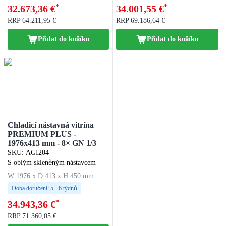
*
*
32.673,36 €
34.001,55 €
RRP
64.211,95 €
RRP
69.186,64 €
Přidat do košíku
Přidat do košíku
Chladicí nástavná vitrína
PREMIUM PLUS -
1976x413 mm - 8× GN 1/3
SKU
:
AGI204
S oblým skleněným nástavcem
W 1976 x D 413 x H 450 mm
Doba doručení:
5 - 6 týdnů
*
34.943,36 €
RRP
71.360,05 €