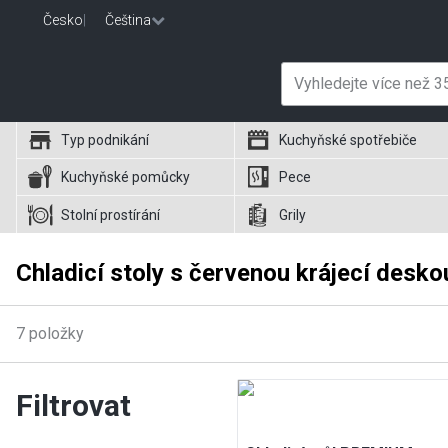
Česko
|
Čeština
Typ podnikání
Kuchyňské spotřebiče
Kuchyňské pomůcky
Pece
Stolní prostírání
Grily
Chladicí stoly s červenou krájecí desko
7
položky
Filtrovat