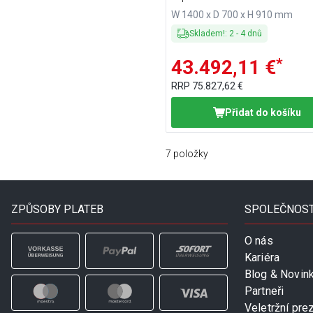
W 1400 x D 700 x H 910 mm
Skladem!
:
2
-
4
dnů
*
43.492,11 €
RRP
75.827,62 €
Přidat do košíku
7
položky
ZPŮSOBY PLATEB
SPOLEČNOS
O nás
Kariéra
Blog & Novin
Partneři
Veletržní pre