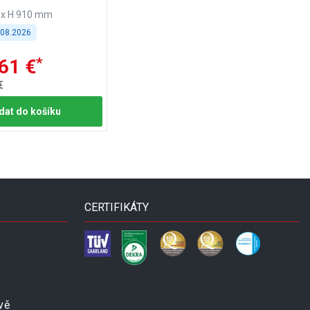
 x H 910 mm
.08.2026
*
61 €
€
dat do košíku
CERTIFIKÁTY
vě