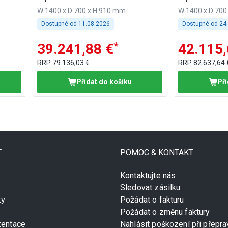
W 1400 x D 700 x H 910 mm
W 1400 x D 700
Dostupné od
11.08.2026
Dostupné od
24
*
39.241,88 €
42.115,
RRP
79.136,03 €
RRP
82.637,64 
Přidat do košíku
Při
T
POMOC & KONTAKT
Kontaktujte nás
Sledovat zásilku
ky
Požádat o fakturu
Požádat o změnu faktury
zentace
Nahlásit poškození při přepra