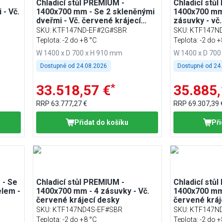
Chladicí stůl PREMIUM -
Chladicí stů
- Vč.
1400x700 mm - Se 2 skleněnými
1400x700 mm 
dveřmi - Vč. červené krájecí
zásuvky - vč
desky
desky
SKU
:
KTF147ND-EF#2G#SBR
SKU
:
KTF147N
Teplota: -2 do +8 °C
Teplota: -2 do +
W 1400 x D 700 x H 910 mm
W 1400 x D 700
Dostupné od
24.08.2026
Dostupné od
24
*
33.518,57 €
35.885,
RRP
63.777,27 €
RRP
69.307,39 
Přidat do košíku
Při
 - Se
Chladicí stůl PREMIUM -
Chladicí stů
elem -
1400x700 mm - 4 zásuvky - Vč.
1400x700 mm 
červené krájecí desky
červené kráj
SKU
:
KTF147ND4S-EF#SBR
SKU
:
KTF147N
Teplota: -2 do +8 °C
Teplota: -2 do +