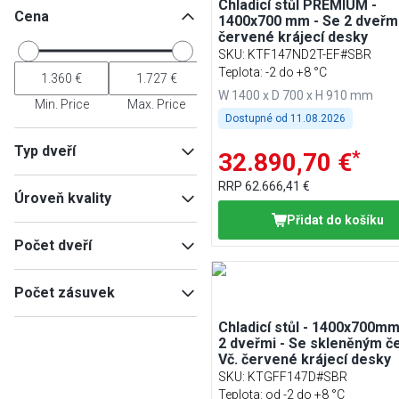
Chladicí stůl PREMIUM -
Cena
1400x700 mm - Se 2 dveřmi 
červené krájecí desky
SKU
:
KTF147ND2T-EF#SBR
Teplota: -2 do +8 °C
W 1400 x D 700 x H 910 mm
Min. Price
Max. Price
Dostupné od
11.08.2026
Typ dveří
*
32.890,70 €
Plné dveře
(
3
)
RRP
62.666,41 €
Úroveň kvality
Skleněné dveře
(
1
)
Přidat do košíku
Premium
(
6
)
Počet dveří
2
(
3
)
Počet zásuvek
1
(
2
)
Chladicí stůl - 1400x700mm
2
(
1
)
2 dveřmi - Se skleněným č
3
(
1
)
Vč. červené krájecí desky
4
(
1
)
SKU
:
KTGFF147D#SBR
6
(
1
)
Teplota: od -2 do +8 °C