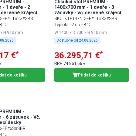
l PREMIUM -
Chladicí stůl PREMIUM -
- 1 dveře - 2
1400x700 mm - 1 dveře - 3
. červené krájecí
zásuvky - vč. červené krájecí
desky
D-EF#1T#2S#SBR
SKU
:
KTF147ND-EF#1T#3S#SBR
8 °C
Teplota: -2 do +8 °C
 x H 910 mm
W 1400 x D 700 x H 910 mm
.08.2026
Dostupné od
24.08.2026
*
*
17 €
36.295,71 €
€
RRP
74.861,66 €
dat do košíku
Přidat do košíku
l PREMIUM -
- 6 zásuvek - Vč.
ecí desky
D-EF#6S#SBR
8 °C