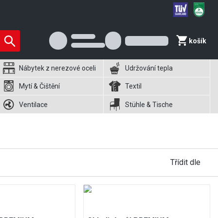
košík
Nábytek z nerezové oceli
Udržování tepla
Mytí & Čištění
Textil
Ventilace
Stühle & Tische
Třídit dle