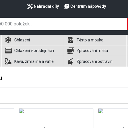
Náhradní díly
Centrum nápovědy
Chlazení
Těsto a mouka
Chlazení v prodejnách
Zpracování masa
Káva, zmrzlina a vafle
Zpracování potravin
u