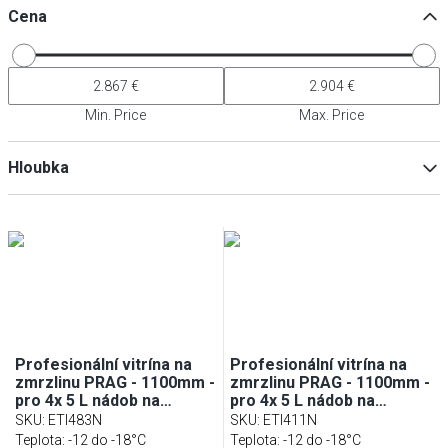
Cena
Min. Price
Max. Price
Hloubka
Min
Max
Profesionální vitrína na
Profesionální vitrína na
zmrzlinu PRAG - 1100mm -
zmrzlinu PRAG - 1100mm -
pro 4x 5 L nádob na
pro 4x 5 L nádob na
zmrzlinu
zmrzlinu
SKU
:
ETI483N
SKU
:
ETI411N
Teplota: -12 do -18°C
Teplota: -12 do -18°C