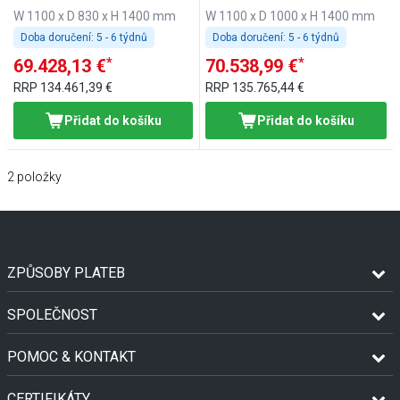
W 1100 x D 830 x H 1400 mm
W 1100 x D 1000 x H 1400 mm
Doba doručení:
5 - 6 týdnů
Doba doručení:
5 - 6 týdnů
*
*
69.428,13 €
70.538,99 €
RRP
134.461,39 €
RRP
135.765,44 €
Přidat do košíku
Přidat do košíku
2
položky
ZPŮSOBY PLATEB
SPOLEČNOST
POMOC & KONTAKT
CERTIFIKÁTY