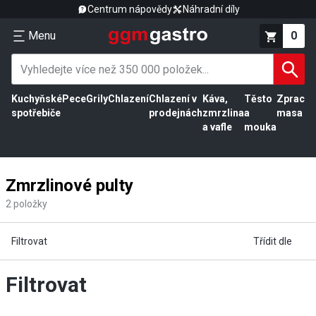
Centrum nápovědy
Náhradní díly
Menu
0
Kuchyňské
Pece
Grily
Chlazení
Chlazení v
Káva,
Těsto
Zpracov
spotřebiče
prodejnách
zmrzlina
a
masa
a vafle
mouka
Zmrzlinové pulty
2
položky
Filtrovat
Třídit dle
Filtrovat