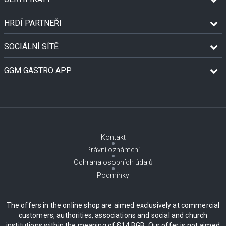
HRDÍ PARTNEŘI
SOCIÁLNÍ SÍTĚ
GGM GASTRO APP
Kontakt
Právní oznámení
Ochrana osobních údajů
Podmínky
The offers in the online shop are aimed exclusively at commercial
customers, authorities, associations and social and church
institutions within the meaning of §14 BGB. Our offer is not aimed