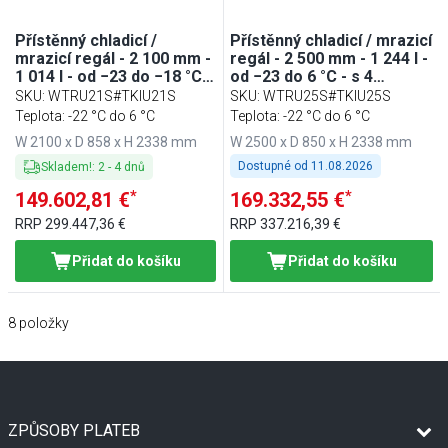
Přístěnný chladicí /
Přístěnný chladicí / mrazicí
mrazicí regál - 2 100 mm -
regál - 2 500 mm - 1 244 l -
1 014 l - od −23 do −18 °C
od −23 do 6 °C - s 4
nebo od −6 do 6 °C - s 6
skleněnými, s dvojitým
SKU
:
WTRU21S#TKIU21S
SKU
:
WTRU25S#TKIU25S
policemi - vč. mrazicího
zasklením & 6 policemi -
Teplota: -22 °C do 6 °C
Teplota: -22 °C do 6 °C
ostrůvku - černá
vč. mrazicího ostrůvku -
W 2100 x D 858 x H 2338 mm
W 2500 x D 850 x H 2338 mm
černá
Dostupné od
11.08.2026
Skladem!
:
2
-
4
dnů
*
*
149.602,81 €
169.332,55 €
RRP
299.447,36 €
RRP
337.216,39 €
Přidat do košíku
Přidat do košíku
8
položky
ZPŮSOBY PLATEB