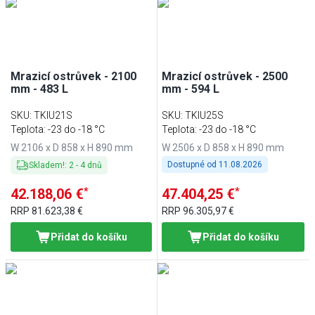
Min
Max
Mrazicí ostrůvek - 2100
Mrazicí ostrůvek - 2500
mm - 483 L
mm - 594 L
SKU
:
TKIU21S
SKU
:
TKIU25S
Teplota: -23 do -18 °C
Teplota: -23 do -18 °C
W 2106 x D 858 x H 890 mm
W 2506 x D 858 x H 890 mm
Dostupné od
11.08.2026
Skladem!
:
2
-
4
dnů
*
*
42.188,06 €
47.404,25 €
RRP
81.623,38 €
RRP
96.305,97 €
Přidat do košíku
Přidat do košíku