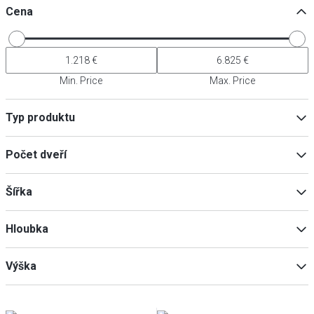
Cena
Min. Price
Max. Price
Typ produktu
Chladicí ostrůvky
(
4
)
Počet dveří
Chladicí regály
(
4
)
4
(
4
)
Šířka
Hloubka
Min
Max
Výška
Min
Max