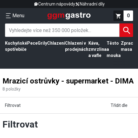
Centrum nápovědy
Náhradní díly
Menu
0
Kuchyňské
Pece
Grily
Chlazení
Chlazení v
Káva,
Těsto
Zpracov
spotřebiče
prodejnách
zmrzlina
a
masa
a vafle
mouka
Mrazicí ostrůvky - supermarket - DIMA
8
položky
Filtrovat
Třídit dle
Filtrovat