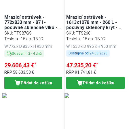
Mrazicí ostrůvek -
Mrazicí ostrůvek -
772x833 mm - 87 l -
1613x1078 mm - 260 L -
posuvné skleněné víko -
posuvný skleněný kryt -
černá
Černá
SKU
:
TTS87GS
SKU
:
TTS260
Teplota: -15 do -18 °C
Teplota: -15 do -18 °C
W 772 x D 833 x H 930 mm
W 1533 x D 995 x H 950 mm
Dostupné od
24.08.2026
Skladem!
:
2
-
4
dnů
*
*
29.606,43 €
47.235,20 €
RRP
58.633,53 €
RRP
91.741,81 €
Přidat do košíku
Přidat do košíku