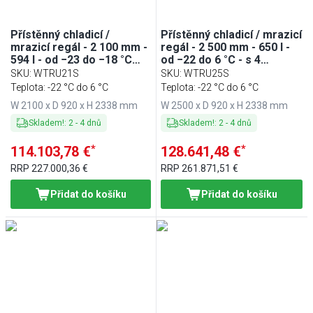
Přístěnný chladicí /
Přístěnný chladicí / mrazicí
mrazicí regál - 2 100 mm -
regál - 2 500 mm - 650 l -
594 l - od −23 do −18 °C
od −22 do 6 °C - s 4
nebo od −6 do 6 °C - s 4
skleněnými, s dvojitým
SKU
:
WTRU21S
SKU
:
WTRU25S
skleněnými křídlovými, s
zasklením & 6 policemi -
Teplota: -22 °C do 6 °C
Teplota: -22 °C do 6 °C
dvojitým zasklením & 6
černá
W 2100 x D 920 x H 2338 mm
W 2500 x D 920 x H 2338 mm
policemi - černá
Skladem!
:
2
-
4
dnů
Skladem!
:
2
-
4
dnů
*
*
114.103,78 €
128.641,48 €
RRP
227.000,36 €
RRP
261.871,51 €
Přidat do košíku
Přidat do košíku