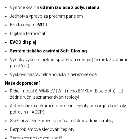
Vysoce kvalitní
60 mm izolace z polyuretanu
Jednotka vpravo za předním panelem
Brutto objem:
632 l
Digitální termostat
EVCO displej
Systém tichého zavírání Soft-Closing
Vysoký výkon s nízkou spotřebou energie (šetrné k životnímu
prostředí)
Výškově nastavitelné nožičky z nerezové oceli
Naše doporučení
Řídicí modul č. WMKEV (Wifi) nebo BMKEV (Bluetooth) - Už
žádné ruční zaznamenávání teploty!
Automatická dokumentace denní teploty pro orgán kontroly
potravin (HACCP)
Snížení zátěže zaměstnanců a redukce administrativy
Bezproblémové sledování teploty
Zamezení poškození zboží