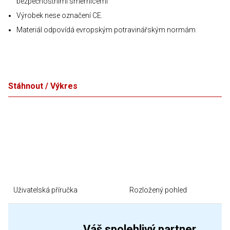
bezpečnostními směrnicemi
Výrobek nese označení CE.
Materiál odpovídá evropským potravinářským normám
Stáhnout / Výkres
Uživatelská příručka
Rozložený pohled
Váš spolehlivý partner