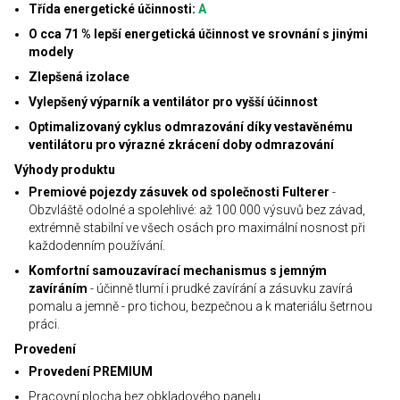
Třída energetické účinnosti:
A
O cca 71 % lepší energetická účinnost ve srovnání s jinými
modely
Zlepšená izolace
Vylepšený výparník a ventilátor pro vyšší účinnost
Optimalizovaný cyklus odmrazování díky vestavěnému
ventilátoru pro výrazné zkrácení doby odmrazování
Výhody produktu
Premiové pojezdy zásuvek od společnosti Fulterer
-
Obzvláště odolné a spolehlivé: až 100 000 výsuvů bez závad,
extrémně stabilní ve všech osách pro maximální nosnost při
každodenním používání.
Komfortní samouzavírací mechanismus s jemným
zavíráním
- účinně tlumí i prudké zavírání a zásuvku zavírá
pomalu a jemně - pro tichou, bezpečnou a k materiálu šetrnou
práci.
Provedení
Provedení PREMIUM
Pracovní plocha bez obkladového panelu