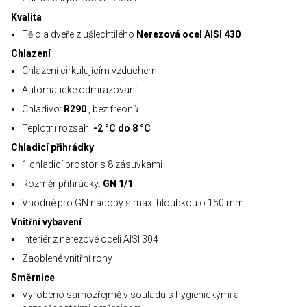
Kvalita
Tělo a dveře z ušlechtilého
Nerezová ocel AISI 430
Chlazení
Chlazení cirkulujícím vzduchem
Automatické odmrazování
Chladivo:
R290
, bez freonů
Teplotní rozsah:
-2 °C do 8 °C
Chladicí přihrádky
1 chladicí prostor s 8 zásuvkami
Rozměr přihrádky:
GN 1/1
Vhodné pro GN nádoby s max. hloubkou o 150 mm
Vnitřní vybavení
Interiér z nerezové oceli AISI 304
Zaoblené vnitřní rohy
Směrnice
Vyrobeno samozřejmě v souladu s hygienickými a