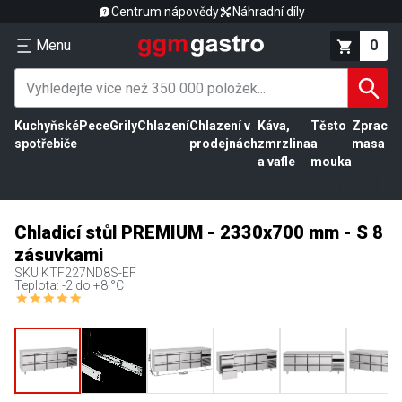
Centrum nápovědy
Náhradní díly
Menu
0
Kuchyňské
Pece
Grily
Chlazení
Chlazení v
Káva,
Těsto
Zpracov
spotřebiče
prodejnách
zmrzlina
a
masa
a vafle
mouka
Chladicí stůl PREMIUM - 2330x700 mm - S 8
zásuvkami
SKU
KTF227ND8S-EF
Teplota: -2 do +8 °C