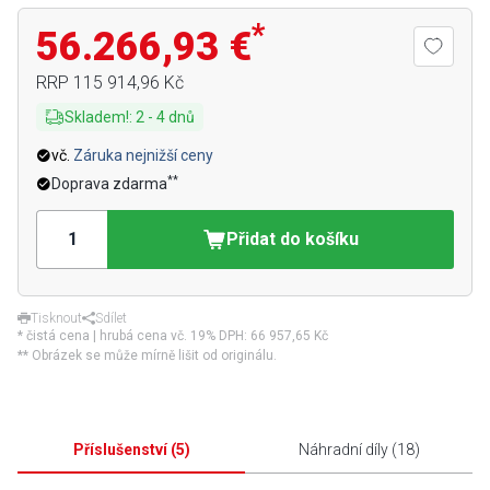
*
56.266,93 €
RRP
115 914,96 Kč
Skladem!
:
2
-
4
dnů
vč.
Záruka nejnižší ceny
**
Doprava zdarma
Přidat do košíku
Tisknout
Sdílet
* čistá cena | hrubá cena vč. 19% DPH:
66 957,65 Kč
** Obrázek se může mírně lišit od originálu.
Příslušenství
(
5
)
Náhradní díly
(
18
)