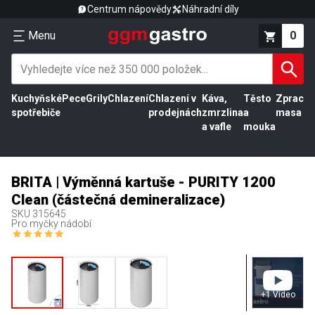
Centrum nápovědy
Náhradní díly
Menu
0
Kuchyňské
Pece
Grily
Chlazení
Chlazení v
Káva,
Těsto
Zpracov
spotřebiče
prodejnách
zmrzlina
a
masa
a vafle
mouka
BRITA | Výměnná kartuše - PURITY 1200
Clean (částečná demineralizace)
SKU
315645
Pro myčky nádobí
+
1
Video