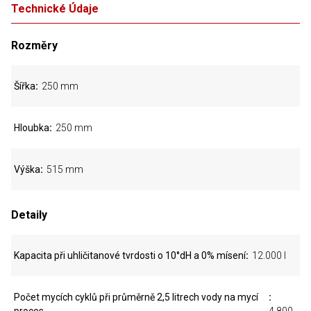
Technické Údaje
Rozměry
Šířka
250 mm
Hloubka
250 mm
Výška
515 mm
Detaily
Kapacita při uhličitanové tvrdosti o 10°dH a 0% mísení
12.000 l
Počet mycích cyklů při průměrně 2,5 litrech vody na mycí