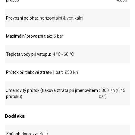
proces
4.800
Provozní poloha
horizontální & vertikální
Maximální provozní tlak
6 bar
Teplota vody při vstupu
4 °C - 60 °C
Průtok při tlakové ztrátě 1 bar
850 l/h
Jmenovitý průtok (tlaková ztráta při jmenovitém
300 l/h (0,45
průtoku)
bar)
Dodávka
Způsob dopravy
Balík