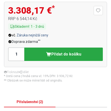
*
3.308,17 €
RRP
6 544,14 Kč
Skladem!
:
1
-
3
dnů
vč.
Záruka nejnižší ceny
**
Doprava zdarma
Přidat do košíku
Tisknout
Sdílet
* čistá cena | hrubá cena vč. 19% DPH:
3 936,72 Kč
** Obrázek se může mírně lišit od originálu.
Příslušenství
(
2
)