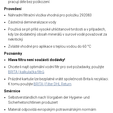
pracují déle bez poškození.
Provedení
Náhradní filtrační vložka vhodná pro položku 292083
Částečná demineralizace vody
Používá se při příliš vysoké uhličitanové tvrdosti a v případech,
kdy lze dodatečný obsah minerálů v surové vodě považovat za
nekritický.
Zvláště vhodné pro aplikace s teplou vodou do 60 °C
Poznámky
Hlava filtru není součástí dodávky!
Chcete-li najít optimální vodní filtr pro své požadavky, použijte
BRITA | kalkulačka filtrů
.
Prázdné kartuše lze bezplatně vrátit společnosti Brita k recyklaci.
K tomu použijte
BRITA | Filter DHL Return
.
Směrnice
Selbstverständlich nach Vorgaben der Hygiene- und
Sicherheitsrichtlinien produziert
Materiál odpovídá evropským potravinářským normám