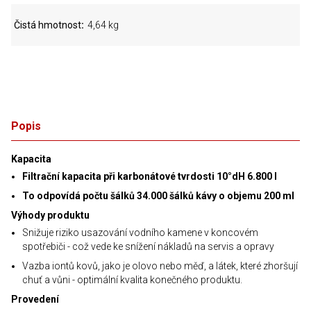
Čistá hmotnost
4,64 kg
Popis
Kapacita
Filtrační kapacita při karbonátové tvrdosti 10°dH 6.800 l
To odpovídá počtu šálků 34.000 šálků kávy o objemu 200 ml
Výhody produktu
Snižuje riziko usazování vodního kamene v koncovém
spotřebiči - což vede ke snížení nákladů na servis a opravy
Vazba iontů kovů, jako je olovo nebo měď, a látek, které zhoršují
chuť a vůni - optimální kvalita konečného produktu.
Provedení