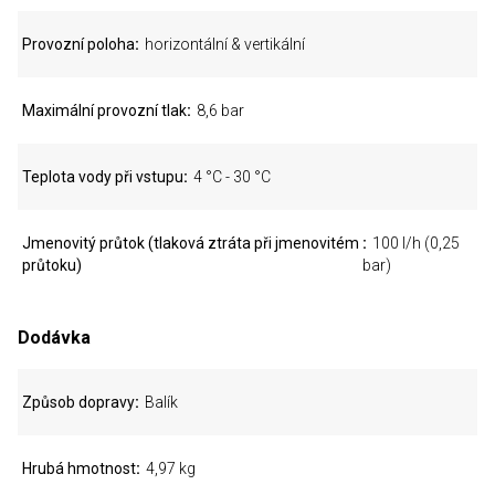
Provozní poloha
horizontální & vertikální
Maximální provozní tlak
8,6 bar
Teplota vody při vstupu
4 °C - 30 °C
Jmenovitý průtok (tlaková ztráta při jmenovitém
100 l/h (0,25
průtoku)
bar)
Dodávka
Způsob dopravy
Balík
Hrubá hmotnost
4,97 kg