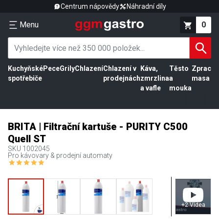
Centrum nápovědy
Náhradní díly
Menu
0
Kuchyňské
Pece
Grily
Chlazení
Chlazení v
Káva,
Těsto
Zpracov
spotřebiče
prodejnách
zmrzlina
a
masa
a vafle
mouka
BRITA | Filtrační kartuše - PURITY C500
Quell ST
SKU
1002045
Pro kávovary & prodejní automaty
+
2
Videa