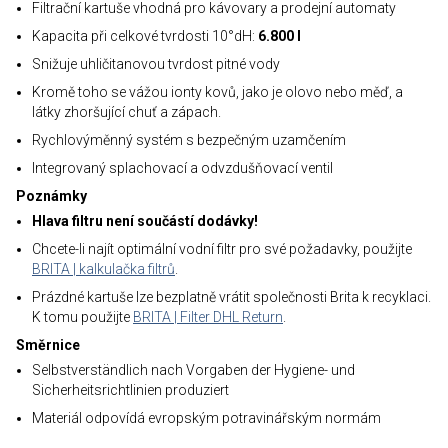
Filtrační kartuše vhodná pro kávovary a prodejní automaty
Kapacita při celkové tvrdosti 10°dH:
6.800 l
Snižuje uhličitanovou tvrdost pitné vody
Kromě toho se vážou ionty kovů, jako je olovo nebo měď, a
látky zhoršující chuť a zápach.
Rychlovýměnný systém s bezpečným uzamčením
Integrovaný splachovací a odvzdušňovací ventil
Poznámky
Hlava filtru není součástí dodávky!
Chcete-li najít optimální vodní filtr pro své požadavky, použijte
BRITA | kalkulačka filtrů
.
Prázdné kartuše lze bezplatně vrátit společnosti Brita k recyklaci.
K tomu použijte
BRITA | Filter DHL Return
.
Směrnice
Selbstverständlich nach Vorgaben der Hygiene- und
Sicherheitsrichtlinien produziert
Materiál odpovídá evropským potravinářským normám