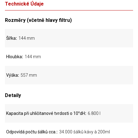
Technické Údaje
Rozměry (včetně hlavy filtru)
Šířka
144 mm
Hloubka
144 mm
Výška
557 mm
Detaily
Kapacita při uhličitanové tvrdosti o 10°dH
6.800 l
Odpovídá počtu šálků cca.
34.000 šálků kávy à 200ml