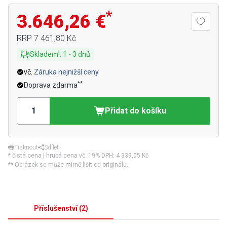
*
3.646,26 €
RRP
7 461,80 Kč
Skladem!
:
1
-
3
dnů
vč.
Záruka nejnižší ceny
**
Doprava zdarma
Přidat do košíku
Tisknout
Sdílet
* čistá cena | hrubá cena vč. 19% DPH:
4 339,05 Kč
** Obrázek se může mírně lišit od originálu.
Příslušenství
(
2
)