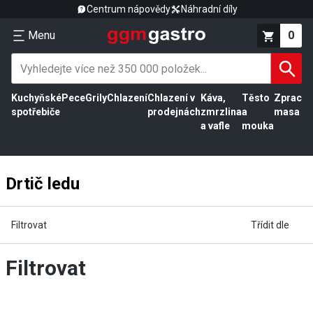
Centrum nápovědy
Náhradní díly
Menu
0
Kuchyňské
Pece
Grily
Chlazení
Chlazení v
Káva,
Těsto
Zpracov
spotřebiče
prodejnách
zmrzlina
a
masa
a vafle
mouka
Drtič ledu
Filtrovat
Třídit dle
Filtrovat