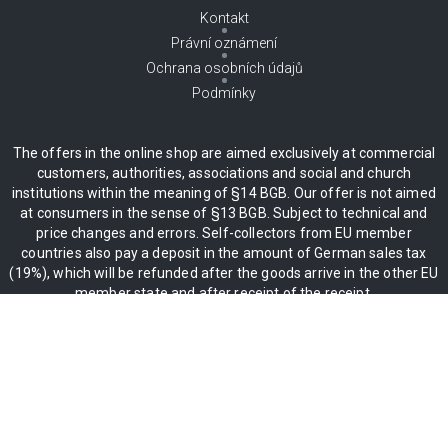
Kontakt
Právní oznámení
Ochrana osobních údajů
Podmínky
The offers in the online shop are aimed exclusively at commercial
customers, authorities, associations and social and church
institutions within the meaning of §14 BGB. Our offer is not aimed
at consumers in the sense of §13 BGB. Subject to technical and
price changes and errors. Self-collectors from EU member
countries also pay a deposit in the amount of German sales tax
(19%), which will be refunded after the goods arrive in the other EU
member state and after receipt of the receipt.
* Všechny ceny plus DPH %19, včetně dodávky
** Platí pouze pro vnitrozemí. Za doručení na ostrov se
automaticky účtuje ostrovní příplatek.
Copyright 2004–
2026
© GGM Gastro International GmbH