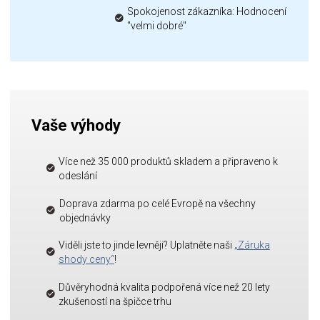
Spokojenost zákazníka: Hodnocení
"velmi dobré"
Vaše výhody
Více než 35 000 produktů skladem a připraveno k
odeslání
Doprava zdarma po celé Evropě na všechny
objednávky
Viděli jste to jinde levněji? Uplatněte naši
„Záruka
shody ceny“
!
Důvěryhodná kvalita podpořená více než 20 lety
zkušeností na špičce trhu