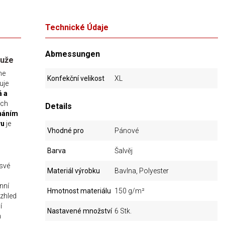
Technické Údaje
Abmessungen
muže
me
Konfekční velikost
XL
ťuje
á a
ích
Details
náním
vu
je
Vhodné pro
Pánové
Barva
Šalvěj
 své
Materiál výrobku
Bavlna, Polyester
nní
Hmotnost materiálu
150 g/m²
vzhled
í
Nastavené množství
6 Stk.
h