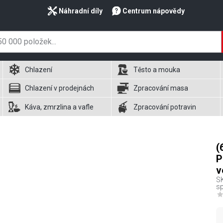
Náhradní díly
Centrum nápovědy
Chlazení
Těsto a mouka
Chlazení v prodejnách
Zpracování masa
Káva, zmrzlina a vafle
Zpracování potravin
(
P
v
S
sp