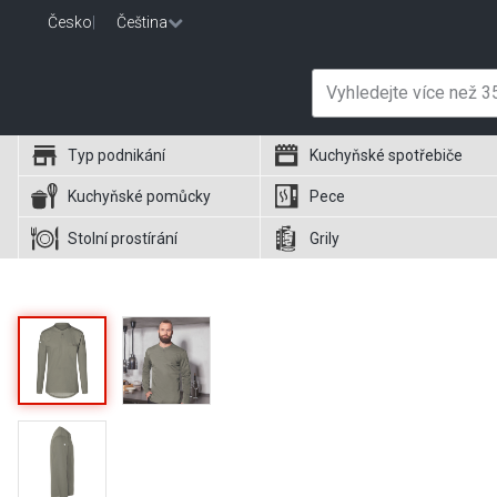
Česko
|
Čeština
Typ podnikání
Kuchyňské spotřebiče
Kuchyňské pomůcky
Pece
Stolní prostírání
Grily