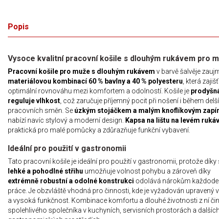
Popis
Vysoce kvalitní pracovní košile s dlouhým rukávem pro 
Pracovní košile pro muže s dlouhým rukávem
v barvě šalvěje zauj
materiálovou kombinací 60 % bavlny a 40 % polyesteru
, která zajiš
optimální rovnováhu mezi komfortem a odolností. Košile je
prodyšn
reguluje vlhkost
, což zaručuje příjemný pocit při nošení i během delš
pracovních směn. Se
úzkým stojáčkem a malým knoflíkovým zapí
nabízí navíc stylový a moderní design.
Kapsa na lištu na levém ruká
praktická pro malé pomůcky a zdůrazňuje funkční vybavení.
Ideální pro použití v gastronomii
Tato pracovní košile je ideální pro použití v gastronomii, protože díky
lehké a pohodlné střihu
umožňuje volnost pohybu a zároveň díky
extrémně robustní a odolné konstrukci
odolává nárokům každode
práce. Je obzvláště vhodná pro činnosti, kde je vyžadován upravený 
a vysoká funkčnost. Kombinace komfortu a dlouhé životnosti z ní čin
spolehlivého společníka v kuchyních, servisních prostorách a dalšíc