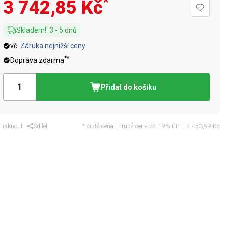
*
3 742,85 Kč
Skladem!
:
3
-
5
dnů
vč.
Záruka nejnižší ceny
**
Doprava zdarma
Přidat do košíku
Tisknout
Sdílet
* čistá cena | hrubá cena vč. 19% DPH:
4 453,99 Kč