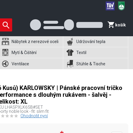
košík
Nábytek z nerezové oceli
Udržování tepla
Mytí & Čištění
Textil
Ventilace
Stühle & Tische
6 Kusů) KARLOWSKY | Pánské pracovní tričko
erformance s dlouhým rukávem - šalvěj -
elikost: XL
KU
LHASPXLK6SB#SET
orty noble look - fit: slim fit
Ohodnotit nyní