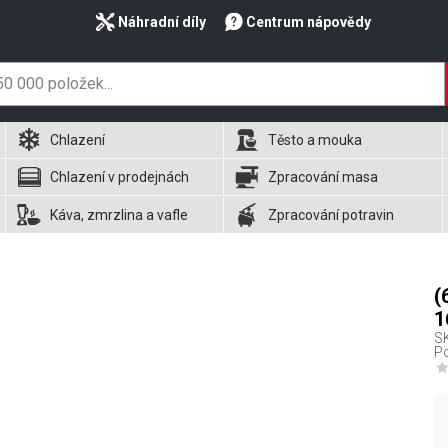
Náhradní díly
Centrum nápovědy
Chlazení
Těsto a mouka
Chlazení v prodejnách
Zpracování masa
Káva, zmrzlina a vafle
Zpracování potravin
(
1
S
P