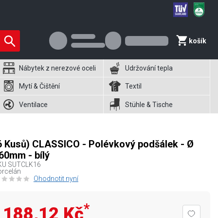
košík
Nábytek z nerezové oceli
Udržování tepla
Mytí & Čištění
Textil
Ventilace
Stühle & Tische
6 Kusů) CLASSICO - Polévkový podšálek - Ø
60mm - bílý
KU
SUTCLK16
orcelán
Ohodnotit nyní
*
188,12 Kč