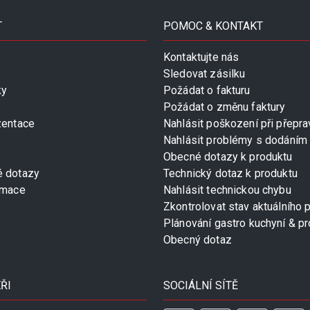
T
POMOC & KONTAKT
Kontaktujte nás
Sledovat zásilku
ky
Požádat o fakturu
Požádat o změnu faktury
zentace
Nahlásit poškození při přepra
Nahlásit problémy s dodáním
Obecné dotazy k produktu
é dotazy
Technický dotaz k produktu
rmace
Nahlásit technickou chybu
Zkontrolovat stav aktuálního 
Plánování gastro kuchyní & pr
Obecný dotaz
ŘI
SOCIÁLNÍ SÍTĚ