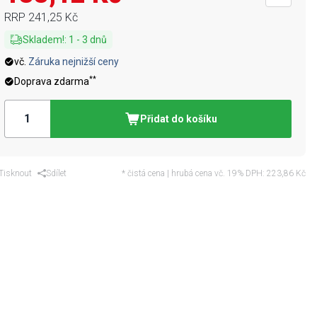
RRP
241,25 Kč
Skladem!
:
1
-
3
dnů
vč.
Záruka nejnižší ceny
**
Doprava zdarma
Přidat do košíku
Tisknout
Sdílet
* čistá cena | hrubá cena vč. 19% DPH:
223,86 Kč