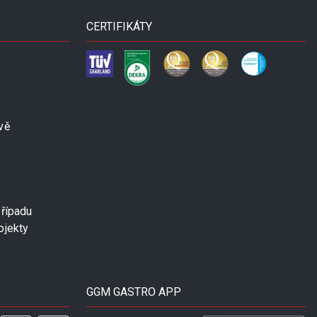
CERTIFIKÁTY
vě
případu
ojekty
GGM GASTRO APP