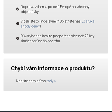
Doprava zdarma po celé Evropě na všechny
objednávky
Viděli jste to jinde levněji? Uplatněte naši
„Záruka
shody ceny“
!
Důvěryhodná kvalita podpořená více než 20 lety
zkušeností na špičce trhu
Chybí vám informace o produktu?
Napište nám přímo
tady
>