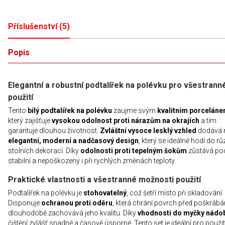
Příslušenství
(
5
)
Popis
Elegantní a robustní podtalířek na polévku pro všestrann
použití
Tento
bílý podtalířek na polévku
zaujme svým
kvalitním porcelán
který zajišťuje
vysokou odolnost proti nárazům na okrajích
a tím
garantuje dlouhou životnost.
Zvláštní vysoce lesklý vzhled
dodává 
elegantní, moderní a nadčasový design
, který se ideálně hodí do r
stolních dekorací. Díky
odolnosti proti tepelným šokům
zůstává pod
stabilní a nepoškozený i při rychlých změnách teploty.
Praktické vlastnosti a všestranné možnosti použití
Podtalířek na polévku je
stohovatelný
, což šetří místo při skladování.
Disponuje
ochranou proti oděru
, která chrání povrch před poškráb
dlouhodobě zachovává jeho kvalitu. Díky
vhodnosti do myčky nádo
čištění zvlášť snadné a časově úsporné. Tento set je ideální pro použit