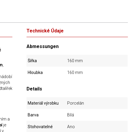
Technické Údaje
Abmessungen
é
Šířka
160 mm
em
,
Hloubka
160 mm
nádobí
ůzných
talířek
Details
Materiál výrobku
Porcelán
Barva
Bílá
áním a
bí
je
Stohovatelné
Ano
í v