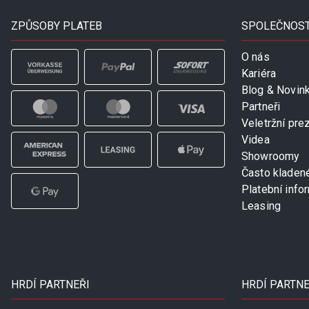
ZPŮSOBY PLATEB
SPOLEČNOS
O nás
Kariéra
Blog & Novin
Partneři
Veletržní pre
Videa
Showroomy
Často kladen
Platební info
Leasing
HRDÍ PARTNEŘI
HRDÍ PARTNE