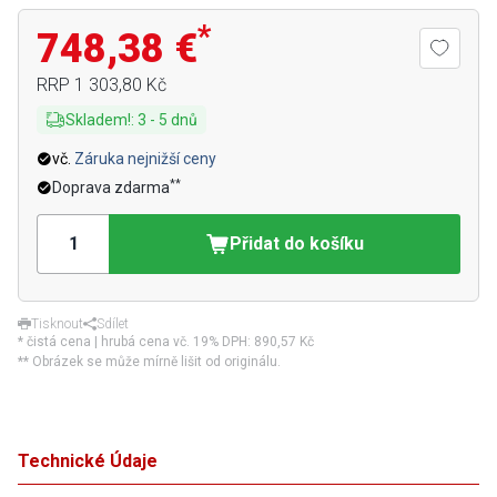
*
748,38 €
RRP
1 303,80 Kč
Skladem!
:
3
-
5
dnů
vč.
Záruka nejnižší ceny
**
Doprava zdarma
Přidat do košíku
Tisknout
Sdílet
* čistá cena | hrubá cena vč. 19% DPH:
890,57 Kč
** Obrázek se může mírně lišit od originálu.
Technické Údaje