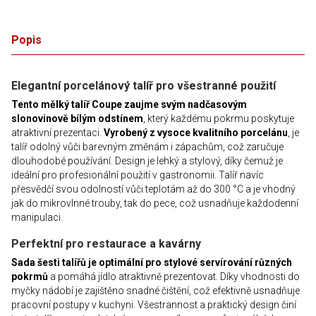
Popis
Elegantní porcelánový talíř pro všestranné použití
Tento mělký talíř Coupe zaujme svým nadčasovým
slonovinově bílým odstínem
, který každému pokrmu poskytuje
atraktivní prezentaci.
Vyrobený z vysoce kvalitního porcelánu
, je
talíř odolný vůči barevným změnám i zápachům, což zaručuje
dlouhodobé používání. Design je lehký a stylový, díky čemuž je
ideální pro profesionální použití v gastronomii. Talíř navíc
přesvědčí svou odolností vůči teplotám až do 300 °C a je vhodný
jak do mikrovlnné trouby, tak do pece, což usnadňuje každodenní
manipulaci.
Perfektní pro restaurace a kavárny
Sada šesti talířů je optimální pro stylové servírování různých
pokrmů
a pomáhá jídlo atraktivně prezentovat. Díky vhodnosti do
myčky nádobí je zajištěno snadné čištění, což efektivně usnadňuje
pracovní postupy v kuchyni. Všestrannost a praktický design činí