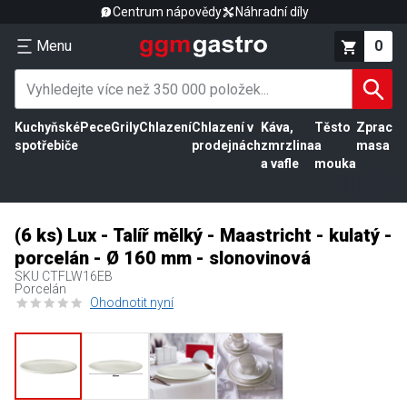
Centrum nápovědy
Náhradní díly
Menu
0
Kuchyňské
Pece
Grily
Chlazení
Chlazení v
Káva,
Těsto
Zpracov
spotřebiče
prodejnách
zmrzlina
a
masa
a vafle
mouka
(6 ks) Lux - Talíř mělký - Maastricht - kulatý -
porcelán - Ø 160 mm - slonovinová
SKU
CTFLW16EB
Porcelán
Ohodnotit nyní