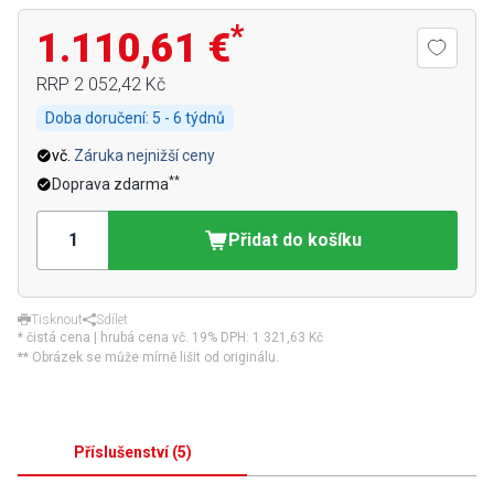
*
1.110,61 €
RRP
2 052,42 Kč
Doba doručení:
5 - 6 týdnů
vč.
Záruka nejnižší ceny
**
Doprava zdarma
Přidat do košíku
Tisknout
Sdílet
* čistá cena | hrubá cena vč. 19% DPH:
1 321,63 Kč
** Obrázek se může mírně lišit od originálu.
Příslušenství
(
5
)