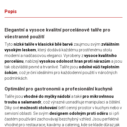
Popis
Elegantní a vysoce kvalitní porcelánové talíře pro
všestranné použití
Tyto
nízké talíře v klasické bílé barvě
zaujmou svým
zvláštním
vysokým leskem
, který dodává každému prostřenému stolu
moderní a nadčasovou eleganci. Vyrobeny z
vysoce kvalitního
porcelánu
, nabízejí
vysokou odolnost hran proti nárazům
a jsou
tak obzvláště pevné a trvanlivé. Talíře jsou
odolné vůči teplotním
šokům
, což je činí ideálními pro každodenní použití v náročných
podmínkách.
Optimální pro gastronomii a profesionální kuchyně
Talíře jsou
vhodné do myčky nádobí
a také
pro mikrovlnnou
troubu a salamandr
, což výrazně usnadňuje manipulaci a čištění.
Díky své
možnosti stohování
šetří cenný prostor v kuchyni nebo v
servisní oblasti. Se svým
designem odolným proti oděru
si i při
častém používání zachovávají bezchybný vzhled. Jsou perfektně
vhodné pro restaurace, kavárny a catering, kde se klade důraz jak