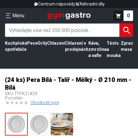
Centrum nápovědy
Náhradní díly
Menu
0
Kuchyňské
Pece
Grily
Chlazení
Chlazení v
Káva,
Těsto
Zpracov
spotřebiče
prodejnách
zmrzlina
a
masa
a vafle
mouka
(24 ks) Pera Bílá - Talíř - Mělký - Ø 210 mm -
Bílá
SKU
TFPK21#24
Porcelán
Ohodnotit nyní