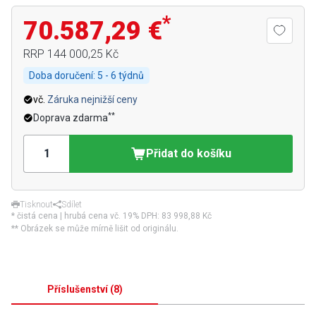
*
70.587,29 €
RRP
144 000,25 Kč
Doba doručení:
5 - 6 týdnů
vč.
Záruka nejnižší ceny
**
Doprava zdarma
Přidat do košíku
Tisknout
Sdílet
* čistá cena | hrubá cena vč. 19% DPH:
83 998,88 Kč
** Obrázek se může mírně lišit od originálu.
Příslušenství
(
8
)