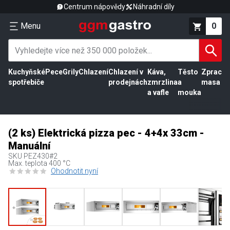
Centrum nápovědy
Náhradní díly
Menu
0
Kuchyňské
Pece
Grily
Chlazení
Chlazení v
Káva,
Těsto
Zpracov
spotřebiče
prodejnách
zmrzlina
a
masa
a vafle
mouka
(2 ks) Elektrická pizza pec - 4+4x 33cm -
Manuální
SKU
PEZ430#2
Max. teplota 400 °C
Ohodnotit nyní