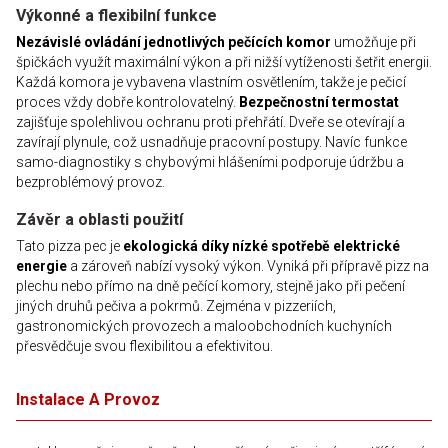
Výkonné a flexibilní funkce
Nezávislé ovládání jednotlivých pečících komor
umožňuje při
špičkách využít maximální výkon a při nižší vytíženosti šetřit energii.
Každá komora je vybavena vlastním osvětlením, takže je pečicí
proces vždy dobře kontrolovatelný.
Bezpečnostní termostat
zajišťuje spolehlivou ochranu proti přehřátí. Dveře se otevírají a
zavírají plynule, což usnadňuje pracovní postupy. Navíc funkce
samo-diagnostiky s chybovými hlášeními podporuje údržbu a
bezproblémový provoz.
Závěr a oblasti použití
Tato pizza pec je
ekologická díky nízké spotřebě elektrické
energie
a zároveň nabízí vysoký výkon. Vyniká při přípravě pizz na
plechu nebo přímo na dně pečící komory, stejně jako při pečení
jiných druhů pečiva a pokrmů. Zejména v pizzeriích,
gastronomických provozech a maloobchodních kuchyních
přesvědčuje svou flexibilitou a efektivitou.
Instalace A Provoz