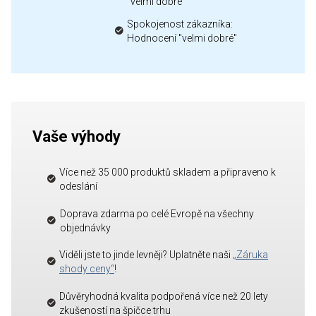
"velmi dobré"
Spokojenost zákazníka:
Hodnocení "velmi dobré"
Vaše výhody
Více než 35 000 produktů skladem a připraveno k
odeslání
Doprava zdarma po celé Evropě na všechny
objednávky
Viděli jste to jinde levněji? Uplatněte naši
„Záruka
shody ceny“
!
Důvěryhodná kvalita podpořená více než 20 lety
zkušeností na špičce trhu