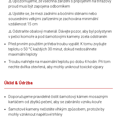
⚠️ Upozorňujeme, že všechna zařízení s připojením na třífázový
proud musí být zapojena odborníkem
⚠️ Ujistěte se, že mezi zadními a bočními stěnami nebo
sousedními velkými zařízeními je zachována minimální
vzdálenost 15 cm
⚠️ Odstraňte obalový materiál. Dávejte pozor, aby byl polystyren
v pečicí komoře a pod šamotovými kameny zcela odstraněn
Před prvním použitím je třeba troubu vypálit. K tomu zvyšujte
teplotu o 50 °C každých 30 minut, dokud nedosáhnete
maximální teploty
Troubu nahřejte na maximální teplotu po dobu 4 hodin. Při tom
nechte dvířka otevřená, aby mohly uniknout toxické výpary
Úklid & Údržba
Doporučujeme pravidelně čistit šamotový kámen mosazným
kartáčem od zbytků pečení, aby se zabránilo vzniku kouře
Šamotové kameny nečistěte vlhkým způsobem, protože by
mohly vzniknout napěťové trhliny