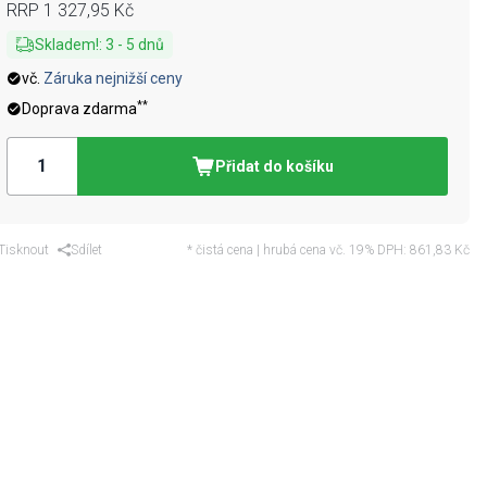
RRP
1 327,95 Kč
Skladem!
:
3
-
5
dnů
vč.
Záruka nejnižší ceny
**
Doprava zdarma
Přidat do košíku
Tisknout
Sdílet
* čistá cena | hrubá cena vč. 19% DPH:
861,83 Kč