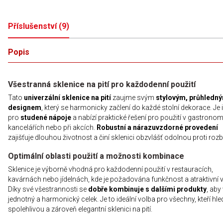
Příslušenství
(
9
)
Popis
Všestranná sklenice na pití pro každodenní použití
Tato
univerzální sklenice na pití
zaujme svým
stylovým, průhledn
designem
, který se harmonicky začlení do každé stolní dekorace. Je 
pro
studené nápoje
a nabízí praktické řešení pro použití v gastronomi
kancelářích nebo při akcích.
Robustní a nárazuvzdorné provedení
zajišťuje dlouhou životnost a činí sklenici obzvlášť odolnou proti rozbi
Optimální oblasti použití a možnosti kombinace
Sklenice je výborně vhodná pro každodenní použití v restauracích,
kavárnách nebo jídelnách, kde je požadována funkčnost a atraktivní v
Díky své všestrannosti se
dobře kombinuje s dalšími produkty
, aby
jednotný a harmonický celek. Je to ideální volba pro všechny, kteří hled
spolehlivou a zároveň elegantní sklenici na pití.