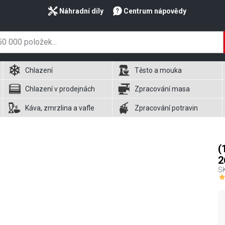
Náhradní díly
Centrum nápovědy
Chlazení
Těsto a mouka
Chlazení v prodejnách
Zpracování masa
Káva, zmrzlina a vafle
Zpracování potravin
(
2
S