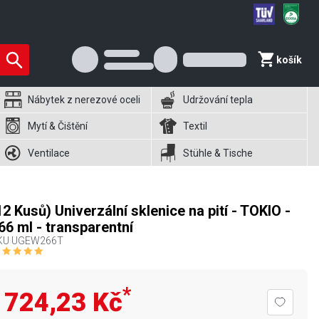
košík
Nábytek z nerezové oceli
Udržování tepla
Mytí & Čištění
Textil
Ventilace
Stühle & Tische
12 Kusů) Univerzální sklenice na pití - TOKIO -
66 ml - transparentní
KU
UGEW266T
*
724,23 Kč