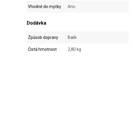
Vhodné do myčky
Ano
Dodávka
Způsob dopravy
Balík
Čistá hmotnost
2,80 kg