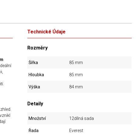
Technické Údaje
Rozměry
ým
Šířka
85 mm
ideální
i,
Hloubka
85 mm
tí.
Výška
84 mm
Detaily
zhled.
 vznikl
Množství
12dílná sada
ají
Řada
Everest