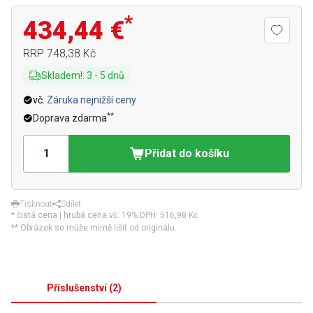
*
434,44 €
RRP
748,38 Kč
Skladem!
:
3
-
5
dnů
vč.
Záruka nejnižší ceny
**
Doprava zdarma
Přidat do košíku
Tisknout
Sdílet
* čistá cena | hrubá cena vč. 19% DPH:
516,98 Kč
** Obrázek se může mírně lišit od originálu.
Příslušenství
(
2
)