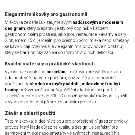
Elegantní mlékovky pro gastronomii
Mlékovka ze série Lux zaujme svým
nadčasovým a moderním
designem
, který představuje stylový doplněk v každém
gastronomickém prostředí, jako jsou restaurace, kavárny a bary.
S objemem 15 cl je ideální pro přesnou porci mléka nebo smetany
ke kávě či čaji. Mlékovka je v elegantním slonovinovém odstínu,
který se harmonicky začlení do různých stolních dekorací.
Kvalitní materiály a praktické vlastnosti
Vyrobena z odolného
porcelánu
, mlékovka přesvědčuje svou
odolností vůči barvám i pachům, což zajišťuje dlouhodobé
používání. Je
vhodná do myčky nádobí, mikrovlnné trouby i
trouby
, což výrazně usnadňuje čištění a každodenní použití.
Tepelná odolnost až do 300 °C umožňuje široké možnosti využití
a vysokou odolnost při profesionálním provozu.
Závěr a oblasti použití
Tato mlékovka je ideální volbou pro profesionální gastronomický
provoz, který klade důraz na kvalitu a design. Je perfektní pro
servírování mléka nebo smetany v kavárnách, restauracích a