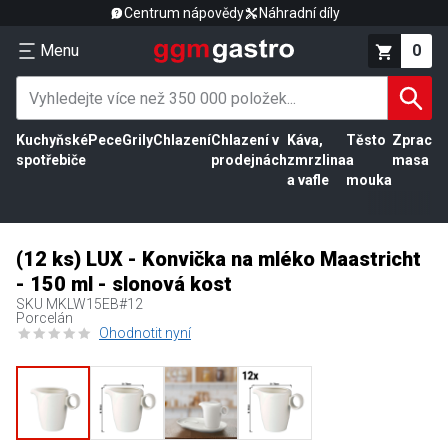
Centrum nápovědy
Náhradní díly
Menu
0
Kuchyňské
Pece
Grily
Chlazení
Chlazení v
Káva,
Těsto
Zpracov
spotřebiče
prodejnách
zmrzlina
a
masa
a vafle
mouka
(12 ks) LUX - Konvička na mléko Maastricht
- 150 ml - slonová kost
SKU
MKLW15EB#12
Porcelán
Ohodnotit nyní