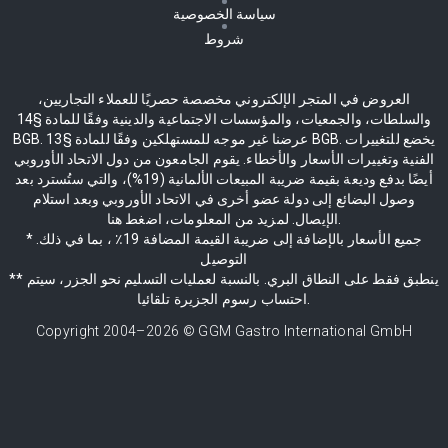
سياسة الخصوصية
شروط
العروض في المتجر الإلكتروني مخصصة حصريًا للعملاء التجاريين،
والسلطات، والجمعيات، والمؤسسات الاجتماعية والدينية وفقًا للمادة §14
BGB. عرضنا غير موجه للمستهلكين وفقًا للمادة §13 BGB. يخضع للتغييرات
الفنية وتغييرات الأسعار والأخطاء. يقوم الجامعون من دول الاتحاد الأوروبي
أيضًا بدفع وديعة بقيمة ضريبة المبيعات الألمانية (19%)، والتي ستُسترد بعد
وصول البضائع إلى دولة عضو أخرى في الاتحاد الأوروبي وبعد استلام
الإيصال. لمزيد من المعلومات، اضغط هنا.
* جميع الأسعار بالإضافة إلى ضريبة القيمة المضافة 19٪ ، بما في ذلك.
التوصيل
** ينطبق فقط على النطاق البري. بالنسبة لعمليات التسليم نحو الجزر، سيتم
احتساب رسوم الجزيرة تلقائيا.
Copyright 2004–
2026
© GGM Gastro International GmbH