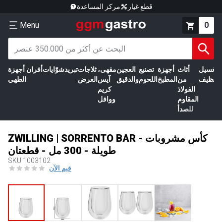
قطع غيار
مركز المساعدة
Menu
0
الغسيل
أثاث
أجهزة
تصنيع
العجين
مقهى،
ثلاجات
تبريد
شوّايات
أفران
أجهزة
التنظيف
من
المطبخ
اللحوم
والدقيق
آيس
العرض
الطهي
الفولاذ
كريم
المقاوم
ووافل
للصدأ
ZWILLING | SORRENTO BAR - كأس مشروبات
طويلة - 300 مل - قطعتان
SKU
1003102
قيم الآن