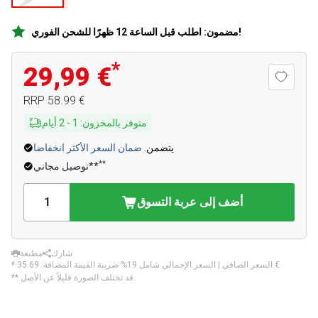
مضمون: اطلب قبل الساعة 12 ظهرًا للشحن الفوري!
*
29,99 €
‏58.99 €
RRP
متوفر بالمخزون
:
1
-
2
أيام
يتضمن.
ضمان السعر الأكثر انخفاضا
**
توصيل مجاني**
أضف إلى عربة التسوق
شارك
مطبعة
‏35.69 €
* السعر الصافي | السعر الإجمالي شامل 19% ضريبة القيمة المضافة:
** قد تختلف الصورة قليلاً عن الأصل.