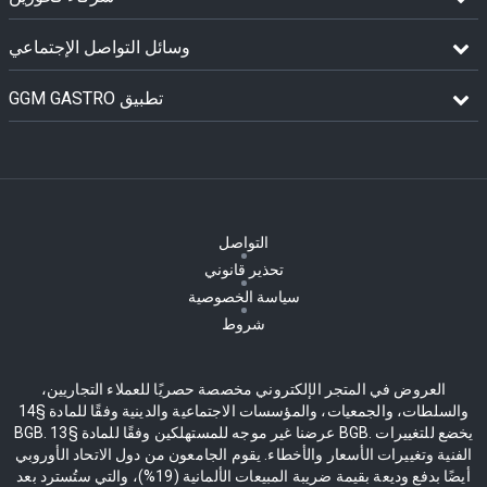
وسائل التواصل الإجتماعي
GGM GASTRO تطبيق
التواصل
تحذير قانوني
سياسة الخصوصية
شروط
العروض في المتجر الإلكتروني مخصصة حصريًا للعملاء التجاريين،
والسلطات، والجمعيات، والمؤسسات الاجتماعية والدينية وفقًا للمادة §14
BGB. عرضنا غير موجه للمستهلكين وفقًا للمادة §13 BGB. يخضع للتغييرات
الفنية وتغييرات الأسعار والأخطاء. يقوم الجامعون من دول الاتحاد الأوروبي
أيضًا بدفع وديعة بقيمة ضريبة المبيعات الألمانية (19%)، والتي ستُسترد بعد