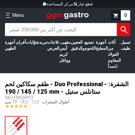
قطع غيار
مركز المساعدة
Menu
0
الغسيل
أثاث
أجهزة
تصنيع
العجين
مقهى،
ثلاجات
تبريد
شوّايات
أفران
أجهزة
التنظيف
من
المطبخ
اللحوم
والدقيق
آيس
العرض
الطهي
الفولاذ
كريم
المقاوم
ووافل
للصدأ
طقم سكاكين لحم - Duo Professional - الشفرة:
125 / 145 / 190 mm - ستانلس ستيل
SKU
FMSDPP3
أطوال الشفرات : 12,5 - 14,5 - 19 سم