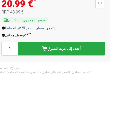
*
‏20.99 €
‏43.99 €
RRP
متوفر بالمخزون
:
1
-
2
أيام
يتضمن.
ضمان السعر الأكثر انخفاضا
**
توصيل مجاني**
أضف إلى عربة التسوق
شارك
مطبعة
‏24.98 €
* السعر الصافي | السعر الإجمالي شامل 19% ضريبة القيمة المضافة: