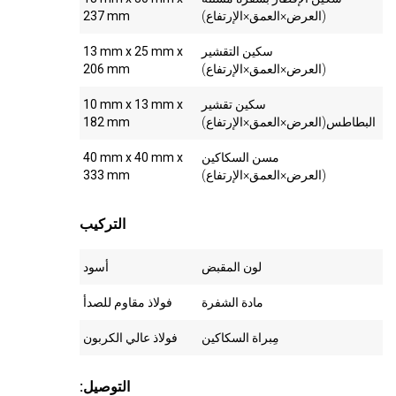
(العرض×العمق×الإرتفاع)
237 mm
سكين التقشير
13 mm x 25 mm x
(العرض×العمق×الإرتفاع)
206 mm
سكين تقشير
10 mm x 13 mm x
البطاطس(العرض×العمق×الإرتفاع)
182 mm
مسن السكاكين
40 mm x 40 mm x
(العرض×العمق×الإرتفاع)
333 mm
التركيب
لون المقبض
أسود
مادة الشفرة
فولاذ مقاوم للصدأ
مِبراة السكاكين
فولاذ عالي الكربون
:التوصيل