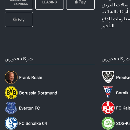
صالات العرض
لأسئلة الشائعة
علومات الدفع
التأجير
شركاء فخورين
شركاء فخورين