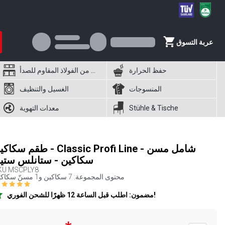
عربة التسوق
حفظ الحرارة
أثاث من الفولاذ المقاوم للصدأ
المنسوجات
الغسيل والتنظيف
Stühle & Tische
معدات التهوية
طقم سكاكين - Classic Profi Line - شام
سكاكين - ستانلس ستي
KU
MSCPLY8
محتوى المجموعة: 7 سكاكين و1 مسنّ سكاكين
مضمون: اطلب قبل الساعة 12 ظهرًا للشحن الفوري!