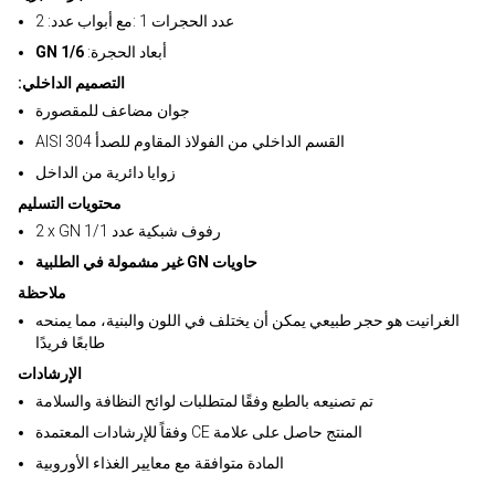
2 :عدد الحجرات 1 :مع أبواب عدد
:أبعاد الحجرة
GN 1/6
:التصميم الداخلي
جوان مضاعف للمقصورة
AISI 304 القسم الداخلي من الفولاذ المقاوم للصدأ
زوايا دائرية من الداخل
محتويات التسليم
2 x GN 1/1 رفوف شبكية عدد
غير مشمولة في الطلبية GN حاويات
ملاحظة
الغرانيت هو حجر طبيعي يمكن أن يختلف في اللون والبنية، مما يمنحه
طابعًا فريدًا
الإرشادات
تم تصنيعه بالطبع وفقًا لمتطلبات لوائح النظافة والسلامة
وفقاً للإرشادات المعتمدة CE المنتج حاصل على علامة
المادة متوافقة مع معايير الغذاء الأوروبية