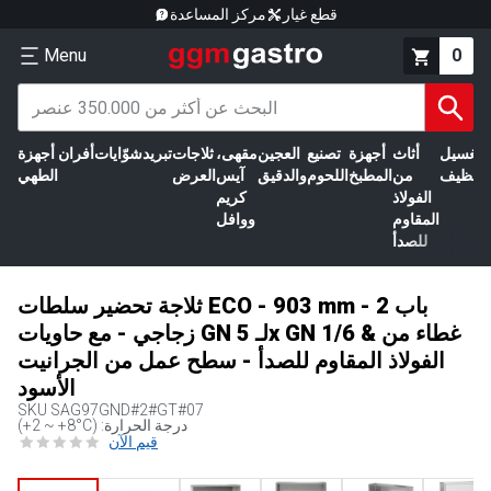
قطع غيار
مركز المساعدة
Menu
0
الغسيل
أثاث
أجهزة
تصنيع
العجين
مقهى،
ثلاجات
تبريد
شوّايات
أفران
أجهزة
التنظيف
من
المطبخ
اللحوم
والدقيق
آيس
العرض
الطهي
الفولاذ
كريم
المقاوم
ووافل
للصدأ
ثلاجة تحضير سلطات ECO - 903 mm - 2 باب
زجاجي - مع حاويات GN لـ 5x GN 1/6 & غطاء من
الفولاذ المقاوم للصدأ - سطح عمل من الجرانيت
الأسود
SKU
SAG97GND#2#GT#07
(+2 ~ +8°C) :درجة الحرارة
قيم الآن