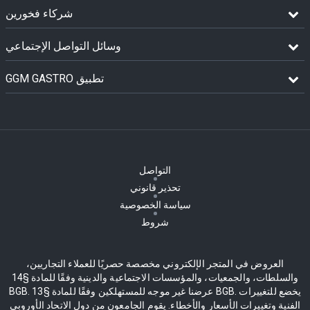
شركاء فخورين
وسائل التواصل الإجتماعي
GGM GASTRO تطبيق
التواصل
تحذير قانوني
سياسة الخصوصية
شروط
العروض في المتجر الإلكتروني مخصصة حصريًا للعملاء التجاريين،
والسلطات، والجمعيات، والمؤسسات الاجتماعية والدينية وفقًا للمادة §14
BGB. عرضنا غير موجه للمستهلكين وفقًا للمادة §13 BGB. يخضع للتغييرات
الفنية وتغييرات الأسعار والأخطاء. يقوم الجامعون من دول الاتحاد الأوروبي