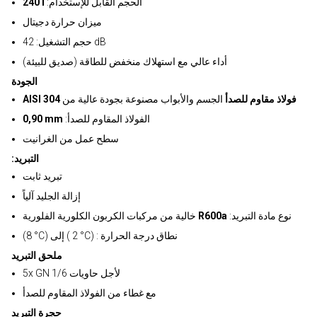
:الحجم القابل للإستخدام
240 l
ميزان حرارة دجيتال
حجم التشغيل: 42 dB
أداء عالي مع استهلاك منخفض للطاقة (صديق للبيئة)
الجودة
AISI 304 فولاذ مقاوم للصدأ
الجسم والأبواب مصنوعة بجودة عالية من
:الفولاذ المقاوم للصدأ
0,90 mm
سطح عمل من الغرانيت
:التبريد
تبريد ثابت
إزالة الجليد آلياً
:نوع مادة التبريد
R600a
خالية من مركبات الكربون الكلورية الفلورية
(8 °C) إلى ( 2 °C) : نطاق درجة الحرارة
ملحق التبريد
5x GN 1/6 لأجل حاويات
مع غطاء من الفولاذ المقاوم للصدأ
حجرة التبريد