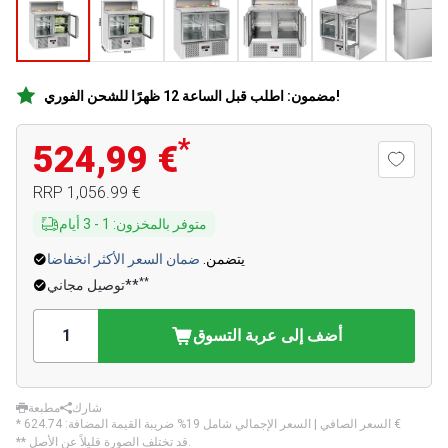
مضمون: اطلب قبل الساعة 12 ظهرًا للشحن الفوري!
*
524,99 €
‏1,056.99 €
RRP
متوفر بالمخزون
:
1
-
3
أيام
يتضمن.
ضمان السعر الأكثر انخفاضا
**
توصيل مجاني**
أضف إلى عربة التسوق
شارك
مطبعة
‏624.74 €
* السعر الصافي | السعر الإجمالي شامل 19% ضريبة القيمة المضافة:
** قد تختلف الصورة قليلاً عن الأصل.