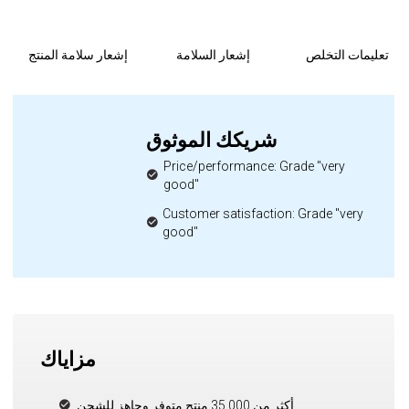
تعليمات التخلص
إشعار السلامة
إشعار سلامة المنتج
شريكك الموثوق
Price/performance: Grade "very
good"
Customer satisfaction: Grade "very
good"
مزاياك
أكثر من 35,000 منتج متوفر وجاهز للشحن