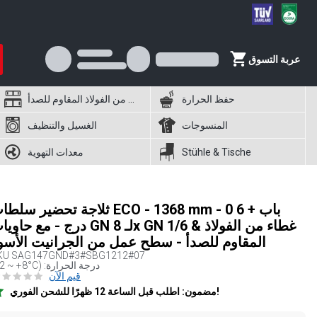
عربة التسوق
حفظ الحرارة
أثاث من الفولاذ المقاوم للصدأ
المنسوجات
الغسيل والتنظيف
Stühle & Tische
معدات التهوية
ثلاجة تحضير سلطات ECO - 1368 mm - 0 باب 
درج - مع حاويات GN لـ 8x GN 1/6 & غطاء من ال
المقاوم للصدأ - سطح عمل من الجرانيت الأسو
KU
SAG147GND#3#SBG1212#07
(+2 ~ +8°C) :درجة الحرارة
قيم الآن
مضمون: اطلب قبل الساعة 12 ظهرًا للشحن الفوري!