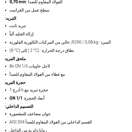
:الفولاذ المقاوم للصدأ
0,70 mm
سطح عمل من الغرانيت
:التبريد
تبريد ثابت
إزالة الجليد آلياً
خالي من المركبات الكلورية الفلورية ,R290 / 0,08 kg : المبرد
(8 °C) إلى ( 2 °C) : نطاق درجة الحرارة
ملحق التبريد
8x GN 1/6 لأجل حاويات
مع غطاء من الفولاذ المقاوم للصدأ
حجرة التبريد
1 حجرة تبريد مع 6 أدرج
:أبعاد الحجرة
GN 1/1
:التصميم الداخلي
جوان مضاعف للمقصورة
AISI 304 القسم الداخلي من الفولاذ المقاوم للصدأ
زوايا دائرية من الداخل