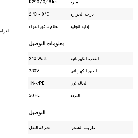
المبرد
R290 / 0,08 kg
درجة الحرارة
2 °C ~ 8 °C
إذابة الجليد
نظام تدفق الهواء
الغران
:معلومات التوصيل
القدرة الكهربائية
240 Watt
الجهد الكهربائي
230V
الحالة (ن)
1N~/PE
التردد
50 Hz
:التوصيل
طريقة الشحن
شركة النقل