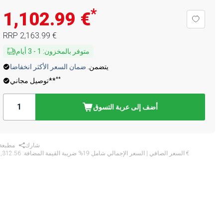
*
‏1,102.99 €
‏2,163.99 €
RRP
متوفر بالمخزون
:
1
-
3
أيام
يتضمن.
ضمان السعر الأكثر انخفاضا
**
توصيل مجاني**
أضف إلى عربة التسوق
شارك
مطبعة
‏1,312.56 €
* السعر الصافي | السعر الإجمالي شامل 19% ضريبة القيمة المضافة: