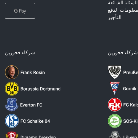
لأسئلة الشائعة
علومات الدفع
التأجير
شركاء فخورين
شركاء فخورين