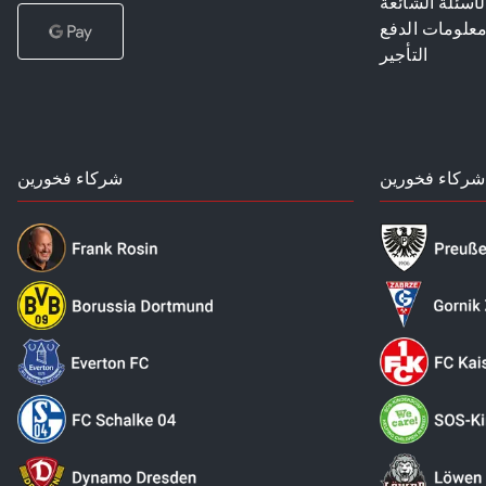
لأسئلة الشائعة
علومات الدفع
التأجير
شركاء فخورين
شركاء فخورين