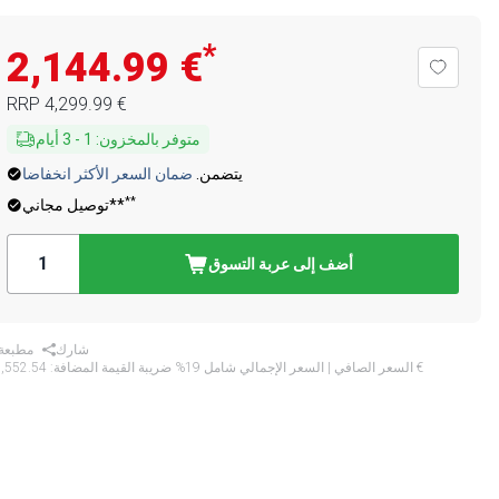
*
‏2,144.99 €
‏4,299.99 €
RRP
متوفر بالمخزون
:
1
-
3
أيام
يتضمن.
ضمان السعر الأكثر انخفاضا
**
توصيل مجاني**
أضف إلى عربة التسوق
شارك
مطبعة
‏2,552.54 €
* السعر الصافي | السعر الإجمالي شامل 19% ضريبة القيمة المضافة: