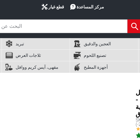
مركز المساعدة
قطع غيار
العجين والدقيق
تبريد
تصنيع اللحوم
ثلاجات العرض
أجهزة المطبخ
مقهى، آيس كريم ووافل
PR
بان
ة
ق
S