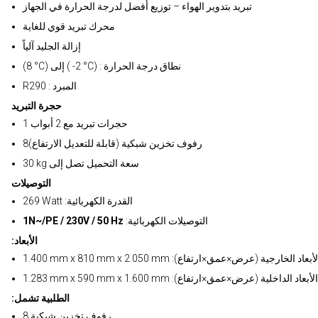
تبريد بتدوير الهواء – توزيع أفضل لدرجة الحرارة في الجهاز
محرك تبريد قوي للغاية
إزالة الجليد آلياً
(8 °C) إلى ( -2 °C) : نطاق درجة الحرارة
R290 : المبرد
حجرة التبريد
1 حجرات تبريد مع 2 أبواب
رفوف تخزين شبكية (قابلة للتعديل الارتفاع)8
30 kg سعة التحميل تصل إلى
التوصيلات
269 Watt :القدرة الكهربائية
:التوصيلات الكهربائية
1N~/PE / 230V / 50 Hz
:الأبعاد
1.4 mm x 810 mm x 2.050 mm :الأبعاد الخارجية (عرض×عمق×ارتفاع)
1.283 mm x 590 mm x 1.600 mm :الأبعاد الداخلية (عرض×عمق×ارتفاع)
:الطلبية تشمل
8 رفوف تخزين شبكية