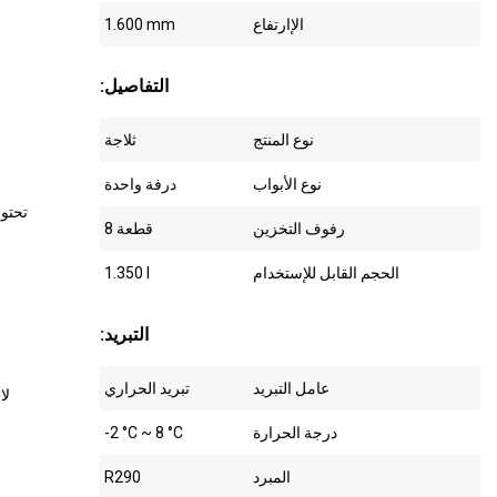
الإارتفاع
1.600 mm
:التفاصيل
نوع المنتج
ثلاجة
نوع الأبواب
درفة واحدة
تحتوي
رفوف التخزين
قطعة 8
الحجم القابل للإستخدام
1.350 l
:التبريد
عامل التبريد
تبريد الحراري
لا
درجة الحرارة
-2 °C ~ 8 °C
المبرد
R290