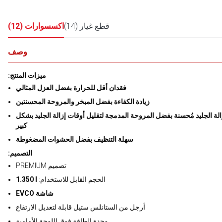
قطع غيار
(
14
)
اكسسوارات
(
12
)
وصف
:ميزات المنتج
فقدان أقل للحرارة بفضل العزل المثالي
زيادة الكفاءة بفضل المبخر والمروحة المحسنتين
الة الجليد مُحسنة بفضل المروحة المدمجة لتقليل أوقات إزالة الجليد بشكل
كبير
سهلة التنظيف بفضل الحشوات المضغوطة
:التصميم
PREMIUM تصميم
:الحجم القابل للاستخدام
1.350 l
EVCO شاشة
أرجل من الستانلس ستيل قابلة لتعديل الارتفاع
وحدة الطاقة فوق اللوحة الأمامية