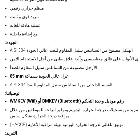
منظم حراري رقمي
تبريد قوي و ثابت
عملية هادئة للغاية
مع إضاءة داخلية
:الجودة
AISI 304 الهيكل مصنوع من الستانلس ستيل المقاوم للصدأ عالي الجودة
 الأبواب على غالق مغناطيسي وآلية إغلاق بطيئ من أجل الاستخدام الآمن
الأرجل مصنوعة من الستانلس ستيل المقاوم للصدأ
عزل عالي الجودة بسماكة
85 mm
AISI 304 القسم الداخلي من الستانلس ستيل المقاوم للصدأ
:توصياتنا
WMKEV (Wifi) أو BMKEV (Bluetooth) رقم موديل وحدة التحكم
مزيد من تسجيلات درجة الحرارة اليدوية, وتوفير الراحة للموظفين من خلال
مراقبة درجة الحرارة بشكل سلس
(HACCP) توثيق تلقائي لدرجة الحرارة اليومية لهيئة مراقبة الأغذية
:التبريد