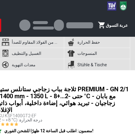
عربة التسوق
حفظ الحرارة
أثاث من الفولاذ المقاوم للصدأ
المنسوجات
الغسيل والتنظيف
Stühle & Tische
معدات التهوية
ثلاجة بباب زجاجي ستانلس ستيل EMIUM - GN 2/1
- 1400 mm - 1350 L - حتى -2…+8 °C - مع با
زجاجيان - تبريد هوائي، إضاءة داخلية، أبواب ذاتي
الإغلا
KU
KSF1400GT2-EF
(-2 ~ +8 °C) :درجة الحرارة
مضمون: اطلب قبل الساعة 12 ظهرًا للشحن الفوري!