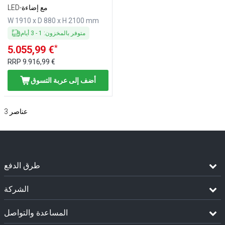
زجاج واقٍ حراري
LED-مع إضاءة
W 1910 x D 880 x H 2100 mm
متوفر بالمخزون
:
1
-
3
أيام
*
5.055,99 €
RRP
9.916,99 €
أضف إلى عربة التسوق
عناصر
3
طرق الدفع
الشركة
المساعدة والتواصل