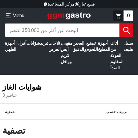
قطع غيار
مركز المساعدة
Menu
0
الغسيل
أثاث
أجهزة
تصنيع
العجين
مقهى،
ثلاجات
تبريد
شوّايات
أفران
أجهزة
التنظيف
من
المطبخ
اللحوم
والدقيق
آيس
العرض
الطهي
الفولاذ
كريم
المقاوم
ووافل
للصدأ
شوايات الغاز
عناصر
3
ترتيب حسب
تصفية
تصفية