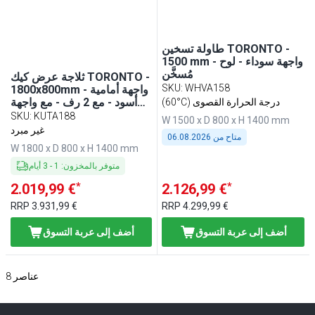
طاولة تسخين TORONTO -
1500 mm - واجهة سوداء - لوح
مُسخَّن
ثلاجة عرض كيك TORONTO -
SKU
:
WHVA158
1800x800mm - واجهة أمامية
أسود - مع 2 رف - مع واجهة
(60°C) درجة الحرارة القصوى
زجاجية - زجاج مزدوج - لوح
SKU
:
KUTA188
W 1500 x D 800 x H 1400 mm
عمل من الغرانيت الأسود
غير مبرد
متاح من
06.08.2026
W 1800 x D 800 x H 1400 mm
متوفر بالمخزون
:
1
-
3
أيام
*
*
2.019,99 €
2.126,99 €
RRP
3.931,99 €
RRP
4.299,99 €
أضف إلى عربة التسوق
أضف إلى عربة التسوق
عناصر
8