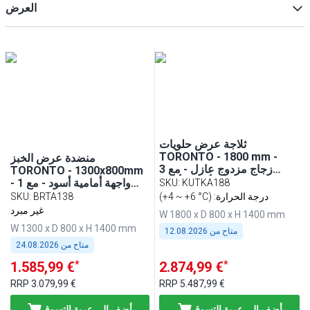
العرض
منضدة الحفاظ على السخونة
(
2
)
خزائن العرض المبردة
(
1
)
ماكس
Min
ثلاجة عرض حلويات
TORONTO - 1800 mm -
منضدة عرض الخبز
زجاج مزدوج عازل - مع 3
TORONTO - 1300x800mm
رفوف - إطار أمامي أسود
- واجهة أمامية أسود - مع 1
SKU
:
KUTKA188
رف - لوح عمل من الغرانيت
(+4 ~ +6 °C) :درجة الحرارة
BRTA138
:
SKU
الأسود
غير مبرد
W 1800 x D 800 x H 1400 mm
W 1300 x D 800 x H 1400 mm
متاح من
12.08.2026
متاح من
24.08.2026
*
*
1.585,99 €
2.874,99 €
RRP
3.079,99 €
RRP
5.487,99 €
أضف إلى عربة التسوق
أضف إلى عربة التسوق