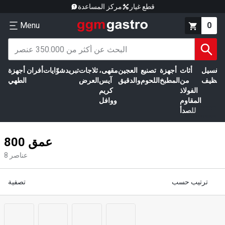
قطع غيار
مركز المساعدة
Menu
0
الغسيل
أثاث
أجهزة
تصنيع
العجين
مقهى،
ثلاجات
تبريد
شوّايات
أفران
أجهزة
التنظيف
من
المطبخ
اللحوم
والدقيق
آيس
العرض
الطهي
الفولاذ
كريم
المقاوم
ووافل
للصدأ
عمق 800
عناصر
8
ترتيب حسب
تصفية