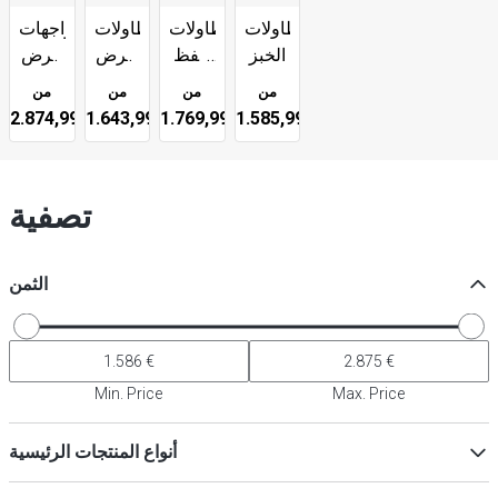
طاولات
طاولات
طاولات
واجهات
الخبز
حفظ
عرض
عرض
الحرارة
الكيك
الكيك
من
من
من
من
2.874,99 €
1.643,99 €
1.769,99 €
1.585,99 €
تصفية
الثمن
Min. Price
Max. Price
أنواع المنتجات الرئيسية
طاولات التبريد
(
5
)