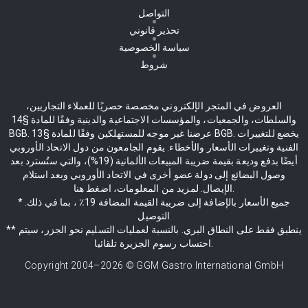
التواصل
تحذير قانوني
سياسة الخصوصية
شروط
العروض في المتجر الإلكتروني مخصصة حصريًا للعملاء التجاريين،
والسلطات، والجمعيات، والمؤسسات الاجتماعية والدينية وفقًا للمادة §14
BGB. عرضنا غير موجه للمستهلكين وفقًا للمادة §13 BGB. يخضع للتغييرات
الفنية وتغييرات الأسعار والأخطاء. يقوم الجامعون من دول الاتحاد الأوروبي
أيضًا بدفع وديعة بقيمة ضريبة المبيعات الألمانية (19%)، والتي ستُسترد بعد
وصول البضائع إلى دولة عضو أخرى في الاتحاد الأوروبي وبعد استلام
الإيصال. لمزيد من المعلومات، اضغط هنا.
* جميع الأسعار بالإضافة إلى ضريبة القيمة المضافة 19٪ ، بما في ذلك.
التوصيل
** ينطبق فقط على النطاق البري. بالنسبة لعمليات التسليم نحو الجزر، سيتم
احتساب رسوم الجزيرة تلقائيا.
Copyright 2004–
2026
© GGM Gastro International GmbH