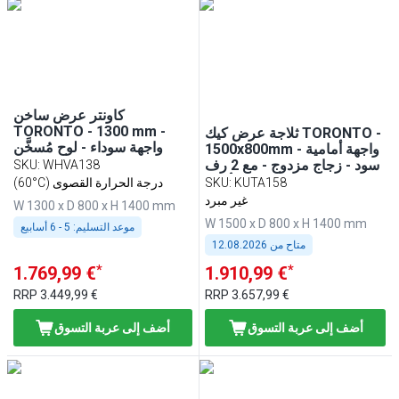
كاونتر عرض ساخن
TORONTO - 1300 mm -
ثلاجة عرض كيك TORONTO -
واجهة سوداء - لوح مُسخَّن
1500x800mm - واجهة أمامية
أسود - زجاج مزدوج - مع 2 رف
SKU
:
WHVA138
- لوح عمل من الغرانيت الأسود
KUTA158
:
SKU
(60°C) درجة الحرارة القصوى
- مع واجهة زجاجية
غير مبرد
W 1300 x D 800 x H 1400 mm
W 1500 x D 800 x H 1400 mm
موعد التسليم:
5 - 6 أسابيع
متاح من
12.08.2026
*
*
1.769,99 €
1.910,99 €
RRP
3.449,99 €
RRP
3.657,99 €
أضف إلى عربة التسوق
أضف إلى عربة التسوق