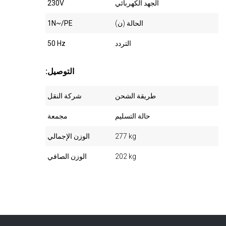
الجهد الكهربائي
230V
الحالة (ن)
1N~/PE
التردد
50 Hz
:التوصيل
طريقة الشحن
شركة النقل
حالة التسليم
مجمعة
277 kg
الوزن الإجمالي
202 kg
الوزن الصافي