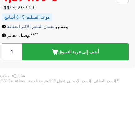
‏3,697.99 €
RRP
موعد التسليم:
5 - 6 أسابيع
يتضمن.
ضمان السعر الأكثر انخفاضا
**
توصيل مجاني**
أضف إلى عربة التسوق
شارك
مطبعة
‏2,231.24 €
* السعر الصافي | السعر الإجمالي شامل 19% ضريبة القيمة المضافة: