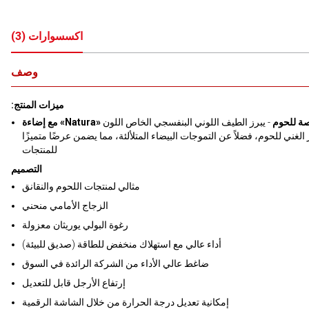
اكسسوارات
(
3
)
وصف
:ميزات المنتج
Na» المخصصة للحوم
- يبرز الطيف اللوني البنفسجي الخاص اللون
 الغني للحوم، فضلاً عن التموجات البيضاء المتلألئة، مما يضمن عرضًا متميزًا
للمنتجات
التصميم
مثالي لمنتجات اللحوم والنقانق
الزجاج الأمامي منحني
رغوة البولي يوريثان معزولة
أداء عالي مع استهلاك منخفض للطاقة (صديق للبيئة)
ضاغط عالي الأداء من الشركة الرائدة في السوق
إرتفاع الأرجل قابل للتعديل
إمكانية تعديل درجة الحرارة من خلال الشاشة الرقمية