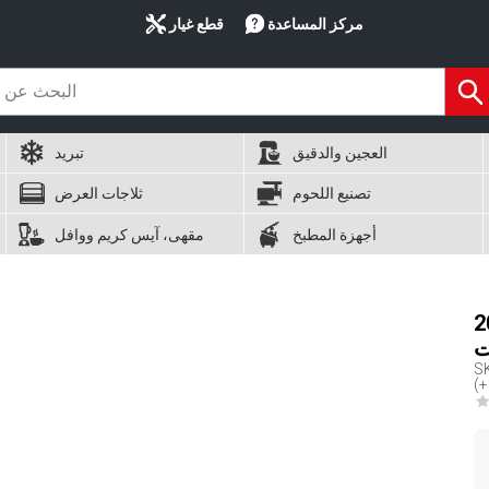
مركز المساعدة
قطع غيار
العجين والدقيق
تبريد
تصنيع اللحوم
ثلاجات العرض
أجهزة المطبخ
مقهى، آيس كريم ووافل
20 لتر - أخضر -
ت
S