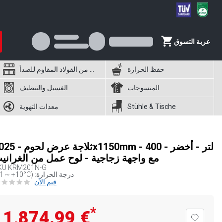
عربة التسوق
حفظ الحرارة
أثاث من الفولاذ المقاوم للصدأ
المنسوجات
الغسيل والتنظيف
Stühle & Tische
معدات التهوية
ثلاجة عرض لحوم - 25x1150mm - 400
مع واجهة زجاجية - لوح عمل من الغراني
KU
KRM201N-G
(+1 ~ +10°C) :درجة الحرارة
قيم الآن
*
‏1,874.99 €