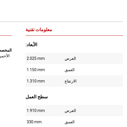
معلومات تقنية
:الأبعاد
مع إضاءة «tura
الأحمر
العرض
2.025 mm
العمق
1.150 mm
الارتفاع
1.310 mm
سطح العمل
العرض
1.910 mm
العمق
330 mm