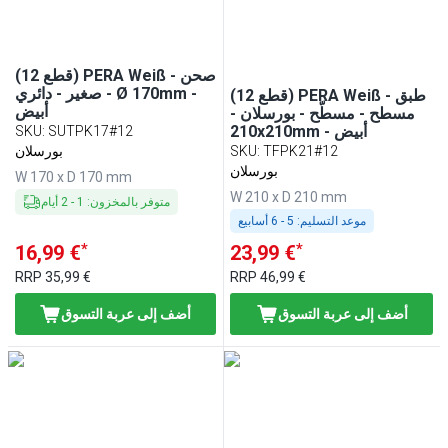
(12 قطع) PERA Weiß - صحن
صغير - دائري - Ø 170mm -
(12 قطع) PERA Weiß - طبق
أبيض
مسطح - مسطّح - بورسلان -
210x210mm - أبيض
SKU
:
SUTPK17#12
TFPK21#12
:
SKU
بورسلان
بورسلان
W 170 x D 170 mm
W 210 x D 210 mm
متوفر بالمخزون
:
1
-
2
أيام
موعد التسليم:
5 - 6 أسابيع
*
*
16,99 €
23,99 €
RRP
35,99 €
RRP
46,99 €
أضف إلى عربة التسوق
أضف إلى عربة التسوق