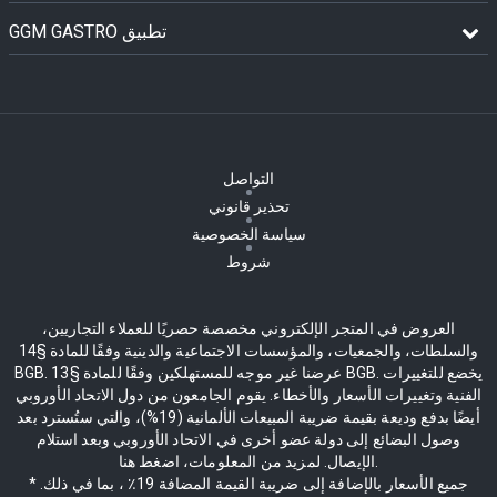
GGM GASTRO تطبيق
التواصل
تحذير قانوني
سياسة الخصوصية
شروط
العروض في المتجر الإلكتروني مخصصة حصريًا للعملاء التجاريين،
والسلطات، والجمعيات، والمؤسسات الاجتماعية والدينية وفقًا للمادة §14
BGB. عرضنا غير موجه للمستهلكين وفقًا للمادة §13 BGB. يخضع للتغييرات
الفنية وتغييرات الأسعار والأخطاء. يقوم الجامعون من دول الاتحاد الأوروبي
أيضًا بدفع وديعة بقيمة ضريبة المبيعات الألمانية (19%)، والتي ستُسترد بعد
وصول البضائع إلى دولة عضو أخرى في الاتحاد الأوروبي وبعد استلام
الإيصال. لمزيد من المعلومات، اضغط هنا.
* جميع الأسعار بالإضافة إلى ضريبة القيمة المضافة 19٪ ، بما في ذلك.