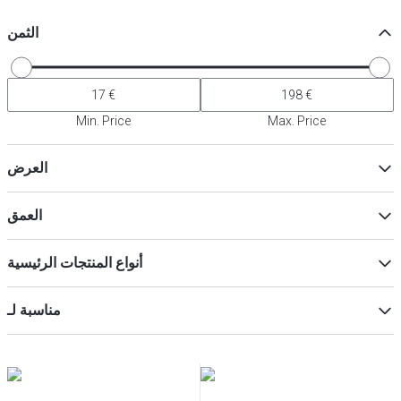
الثمن
Min. Price
Max. Price
العرض
العمق
ماكس
Min
أنواع المنتجات الرئيسية
طبق
(
10
)
ماكس
Min
مناسبة لـ
الصحون الصغيرة
(
2
)
غسالة أطباق
(
12
)
ميكروويف
(
12
)
الساماندر
(
12
)