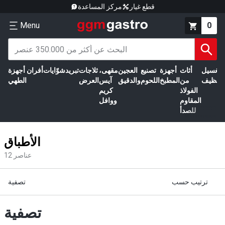
قطع غيار
مركز المساعدة
Menu
0
الغسيل
أثاث
أجهزة
تصنيع
العجين
مقهى،
ثلاجات
تبريد
شوّايات
أفران
أجهزة
التنظيف
من
المطبخ
اللحوم
والدقيق
آيس
العرض
الطهي
الفولاذ
كريم
المقاوم
ووافل
للصدأ
الأطباق
عناصر
12
ترتيب حسب
تصفية
تصفية