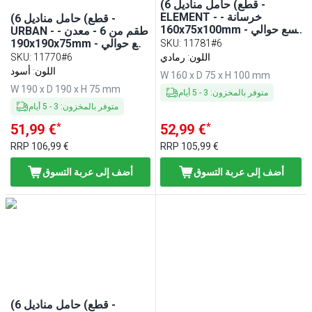
(6 قطع) حامل مناديل -
ELEMENT - خرسانة -
(6 قطع) حامل مناديل -
160x75x100mm - يسع حوالي
URBAN - طقم من 6 - معدن -
50 مناديل كوكتيل - رمادي -
190x190x75mm - يسع حوالي
SKU
:
11781#6
يشمل قاعدة تحمي الأسطح
50 مناديل كوكتيل ربع طية -
اللون: رمادي
11770#6
:
SKU
أسود - يشمل ثِقَل للمناديل
اللون: أسود
W 160 x D 75 x H 100 mm
W 190 x D 190 x H 75 mm
متوفر بالمخزون
:
3
-
5
أيام
متوفر بالمخزون
:
3
-
5
أيام
*
*
51,99 €
52,99 €
RRP
106,99 €
RRP
105,99 €
أضف إلى عربة التسوق
أضف إلى عربة التسوق
(6 قطع) حامل مناديل -