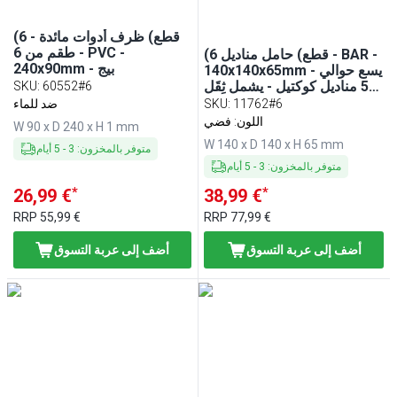
(6 قطع) ظرف أدوات مائدة -
طقم من 6 - PVC -
(6 قطع) حامل مناديل - BAR -
240x90mm - بيج
140x140x65mm - يسع حوالي
50 مناديل كوكتيل - يشمل ثِقَل
SKU
:
60552#6
للمناديل
11762#6
:
SKU
ضد للماء
اللون: فضي
W 90 x D 240 x H 1 mm
W 140 x D 140 x H 65 mm
متوفر بالمخزون
:
3
-
5
أيام
متوفر بالمخزون
:
3
-
5
أيام
*
*
26,99 €
38,99 €
RRP
55,99 €
RRP
77,99 €
أضف إلى عربة التسوق
أضف إلى عربة التسوق