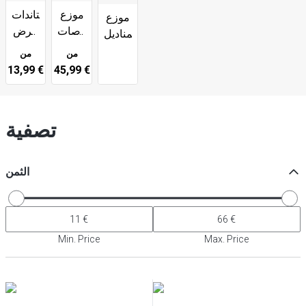
موزع
ستاندات
موزع
ماصات
عرض
المناديل
الشرب
الوجبات
من
من
الخفيفة
13,99 €
45,99 €
تصفية
الثمن
Min. Price
Max. Price