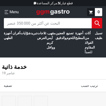
قطع غيار
مركز المساعدة
Menu
0
الغسيل
أثاث
أجهزة
تصنيع
العجين
مقهى،
ثلاجات
تبريد
شوّايات
أفران
أجهزة
التنظيف
من
المطبخ
اللحوم
والدقيق
آيس
العرض
الطهي
الفولاذ
كريم
المقاوم
ووافل
للصدأ
خدمة ذاتية
عناصر
19
ترتيب حسب
تصفية