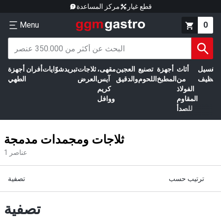
قطع غيار
مركز المساعدة
Menu
0
الغسيل
أثاث
أجهزة
تصنيع
العجين
مقهى،
ثلاجات
تبريد
شوّايات
أفران
أجهزة
التنظيف
من
المطبخ
اللحوم
والدقيق
آيس
العرض
الطهي
الفولاذ
كريم
المقاوم
ووافل
للصدأ
ثلاجات ومجمدات مدمجة
عناصر
1
ترتيب حسب
تصفية
تصفية