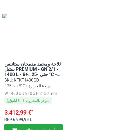
ثلاجة ومجمد مدمجان ستانلس
ستيل PREMIUM - GN 2/1 -
1400 L - حتى -25…+8 °C -
مع بابان - تبريد هوائي، إضاءة
SKU
:
KTKF1400GD
داخلية، إزالة جليد أوتوماتيكية -
(-25 ~ +8°C) :درجة الحرارة
1400 mm
W 1400 x D 810 x H 2150 mm
متوفر بالمخزون
:
1
-
3
أيام
*
3.412,99 €
RRP
6.999,99 €