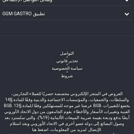
GGM GASTRO تطبيق
التواصل
تحذير قانوني
سياسة الخصوصية
شروط
العروض في المتجر الإلكتروني مخصصة حصريًا للعملاء التجاريين،
والسلطات، والجمعيات، والمؤسسات الاجتماعية والدينية وفقًا للمادة §14
BGB. عرضنا غير موجه للمستهلكين وفقًا للمادة §13 BGB. يخضع للتغييرات
الفنية وتغييرات الأسعار والأخطاء. يقوم الجامعون من دول الاتحاد الأوروبي
أيضًا بدفع وديعة بقيمة ضريبة المبيعات الألمانية (19%)، والتي ستُسترد بعد
وصول البضائع إلى دولة عضو أخرى في الاتحاد الأوروبي وبعد استلام
الإيصال. لمزيد من المعلومات، اضغط هنا.