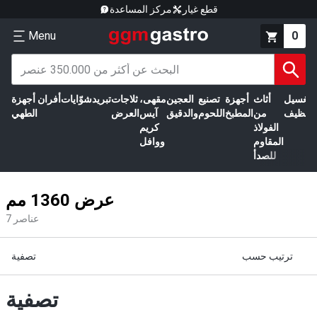
قطع غيار
مركز المساعدة
Menu
0
الغسيل
أثاث
أجهزة
تصنيع
العجين
مقهى،
ثلاجات
تبريد
شوّايات
أفران
أجهزة
التنظيف
من
المطبخ
اللحوم
والدقيق
آيس
العرض
الطهي
الفولاذ
كريم
المقاوم
ووافل
للصدأ
عرض 1360 مم
عناصر
7
ترتيب حسب
تصفية
تصفية