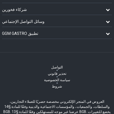
شركاء فخورين
وسائل التواصل الإجتماعي
GGM GASTRO تطبيق
التواصل
تحذير قانوني
سياسة الخصوصية
شروط
العروض في المتجر الإلكتروني مخصصة حصريًا للعملاء التجاريين،
والسلطات، والجمعيات، والمؤسسات الاجتماعية والدينية وفقًا للمادة §14
BGB. عرضنا غير موجه للمستهلكين وفقًا للمادة §13 BGB. يخضع للتغييرات