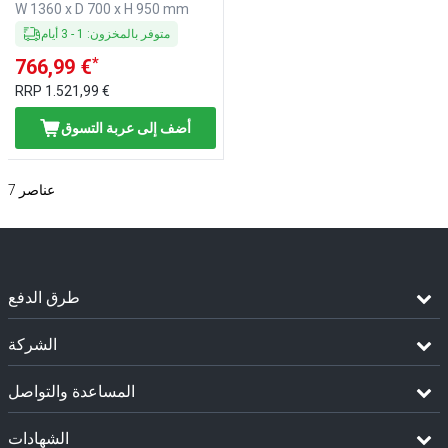
W 1360 x D 700 x H 950 mm
متوفر بالمخزون
:
1
-
3
أيام
*
766,99 €
RRP
1.521,99 €
أضف إلى عربة التسوق
عناصر
7
طرق الدفع
الشركة
المساعدة والتواصل
الشهادات