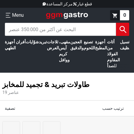
قطع غيار
مركز المساعدة
Menu
0
الغسيل
أثاث
أجهزة
تصنيع
العجين
مقهى،
ثلاجات
تبريد
شوّايات
أفران
أجهزة
التنظيف
من
المطبخ
اللحوم
والدقيق
آيس
العرض
الطهي
الفولاذ
كريم
المقاوم
ووافل
للصدأ
طاولات تبريد & تجميد للمخابز
عناصر
19
ترتيب حسب
تصفية