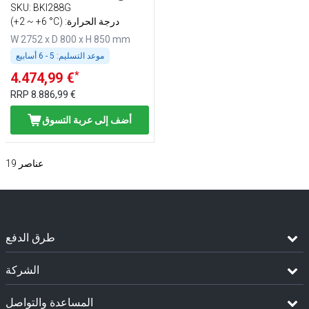
زجاجي - لوح عمل من
SKU
:
BKI288G
الغرانيت
(+2 ~ +6 °C) :درجة الحرارة
W 2752 x D 800 x H 850 mm
موعد التسليم:
5 - 6 أسابيع
*
4.474,99 €
RRP
8.886,99 €
أضف إلى عربة التسوق
عناصر
19
طرق الدفع
الشركة
المساعدة والتواصل