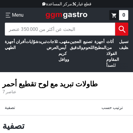
قطع غيار
مركز المساعدة
Menu
0
الغسيل
أثاث
أجهزة
تصنيع
العجين
مقهى،
ثلاجات
تبريد
شوّايات
أفران
أجهزة
التنظيف
من
المطبخ
اللحوم
والدقيق
آيس
العرض
الطهي
الفولاذ
كريم
المقاوم
ووافل
للصدأ
طاولات تبريد مع لوح تقطيع أحمر
عناصر
7
ترتيب حسب
تصفية
تصفية