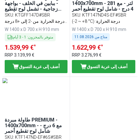
1400x700mm - 281 لتر - مع
- ببابين في الخلف - بواجهة
4 درج - شامل لوح تقطيع أحمر
زجاجية - تشمل لوح تقطيع
أحمر
SKU
:
KTGFF147D#SBR
SKU
:
KTF147ND4S-EF#SBR
(-2 ~ +8 °C) :درجة الحرارة
درجة الحرارة: من -2 إلى +8 درجة
مئوية
W 1400 x D 700 x H 910 mm
W 1400 x D 700 x H 910 mm
متاح من
11.08.2026
متوفر بالمخزون
:
1
-
3
أيام
*
*
1.539,99 €
1.622,99 €
RRP
3.139,99 €
RRP
3.276,99 €
أضف إلى عربة التسوق
أضف إلى عربة التسوق
طاولة مبردة PREMIUM -
1400x700mm - مع 6 درج -
شامل لوح تقطيع أحمر
SKU
:
KTF147ND-EF#6S#SBR