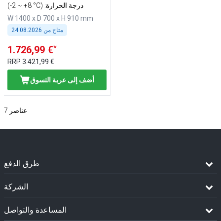
(-2 ~ +8 °C) :درجة الحرارة
W 1400 x D 700 x H 910 mm
متاح من
24.08.2026
*
1.726,99 €
RRP
3.421,99 €
أضف إلى عربة التسوق
عناصر
7
طرق الدفع
الشركة
المساعدة والتواصل