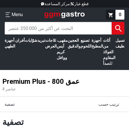
قطع غيار
مركز المساعدة
Menu
0
الغسيل
أثاث
أجهزة
تصنيع
العجين
مقهى،
ثلاجات
تبريد
شوّايات
أفران
أجهزة
التنظيف
من
المطبخ
اللحوم
والدقيق
آيس
العرض
الطهي
الفولاذ
كريم
المقاوم
ووافل
للصدأ
Premium Plus - 800 عمق
عناصر
4
ترتيب حسب
تصفية
تصفية