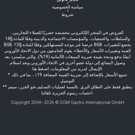
سياسة الخصوصية
شروط
العروض في المتجر الإلكتروني مخصصة حصريًا للعملاء التجاريين،
والسلطات، والجمعيات، والمؤسسات الاجتماعية والدينية وفقًا للمادة §14
BGB. عرضنا غير موجه للمستهلكين وفقًا للمادة §13 BGB. يخضع للتغييرات
الفنية وتغييرات الأسعار والأخطاء. يقوم الجامعون من دول الاتحاد الأوروبي
أيضًا بدفع وديعة بقيمة ضريبة المبيعات الألمانية (19%)، والتي ستُسترد بعد
وصول البضائع إلى دولة عضو أخرى في الاتحاد الأوروبي وبعد استلام
الإيصال. لمزيد من المعلومات، اضغط هنا.
* جميع الأسعار بالإضافة إلى ضريبة القيمة المضافة 19٪ ، بما في ذلك.
التوصيل
** ينطبق فقط على النطاق البري. بالنسبة لعمليات التسليم نحو الجزر، سيتم
احتساب رسوم الجزيرة تلقائيا.
Copyright 2004–
2026
© GGM Gastro International GmbH